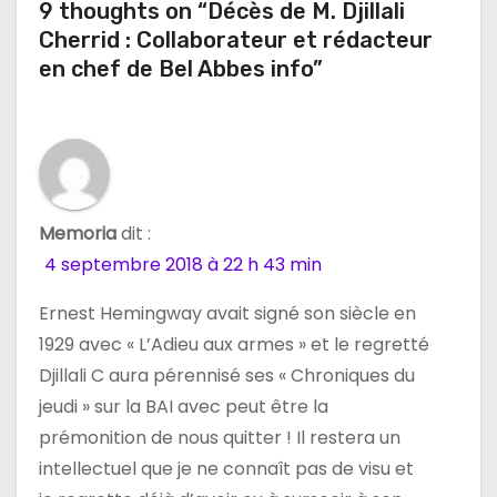
9 thoughts on “Décès de M. Djillali
i
Cherrid : Collaborateur et rédacteur
o
en chef de Bel Abbes info”
n
d
e
Memoria
dit :
l
4 septembre 2018 à 22 h 43 min
’
Ernest Hemingway avait signé son siècle en
a
1929 avec « L’Adieu aux armes » et le regretté
Djillali C aura pérennisé ses « Chroniques du
r
jeudi » sur la BAI avec peut être la
t
prémonition de nous quitter ! Il restera un
intellectuel que je ne connaît pas de visu et
i