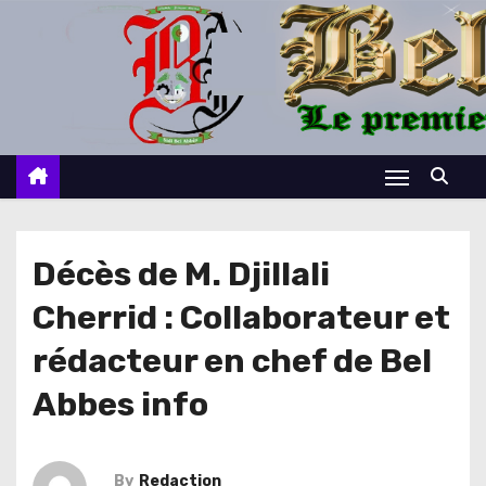
S
k
i
p
t
o
c
o
n
Décès de M. Djillali
t
Cherrid : Collaborateur et
e
n
rédacteur en chef de Bel
t
Abbes info
By
Redaction