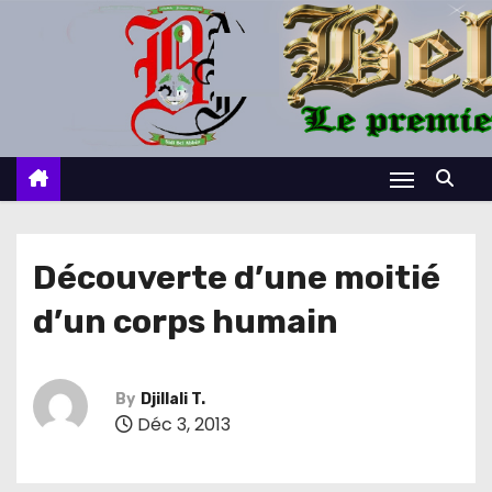
S
k
i
p
t
o
c
o
n
Découverte d’une moitié
t
d’un corps humain
e
n
t
By
Djillali T.
Déc 3, 2013