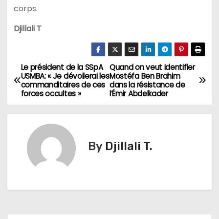
corps.
Djillali T
Le président de la SSpA
Quand on veut identifier
N
USMBA: « Je dévoilerai les
Mostéfa Ben Brahim
commanditaires de ces
dans la résistance de
a
forces occultes »
l’Émir Abdelkader
v
i
By
Djillali T.
g
a
t
i