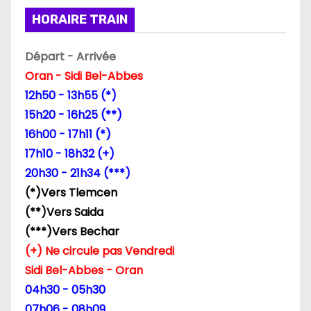
HORAIRE TRAIN
o
n
Départ - Arrivée
Oran - Sidi Bel-Abbes
d
12h50 - 13h55 (*)
e
15h20 - 16h25 (**)
16h00 - 17h11 (*)
l
17h10 - 18h32 (+)
’
20h30 - 21h34 (***)
(*)Vers Tlemcen
a
(**)Vers Saida
r
(***)Vers Bechar
(+) Ne circule pas Vendredi
t
Sidi Bel-Abbes - Oran
i
04h30 - 05h30
07h06 - 08h09