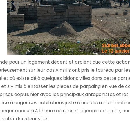
mande pour un logement décent et croient que cette actio
érieusement sur leur cas.Ainsi,ils ont pris le taureau par l
 et où existe déjà quelques bidons villes dans cette part
e et s’y mis à entasser les pièces de parpaing en vue de c
rises depuis hier avec les principaux antagonistes et les 
cé à ériger ces habitations juste à une dizaine de mètre
 du danger encouru.A l’heure où nous rédigeons ce papier, a
sister dans leur voie.