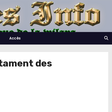
Accès
entament des