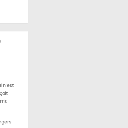
s
i n’est
çait
rris
ergers