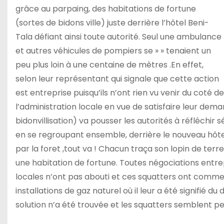
grâce au parpaing, des habitations de fortune
(sortes de bidons ville) juste derrière l’hôtel Beni-
Tala défiant ainsi toute autorité. Seul une ambulance
et autres véhicules de pompiers se » » tenaient un
peu plus loin à une centaine de mètres .En effet,
selon leur représentant qui signale que cette action
est entreprise puisqu’ils n’ont rien vu venir du coté de
l’administration locale en vue de satisfaire leur de
bidonvillisation) va pousser les autorités à réfléchir s
en se regroupant ensemble, derrière le nouveau hôtel
par la foret ,tout va ! Chacun traça son lopin de terr
une habitation de fortune. Toutes négociations entrep
locales n’ont pas abouti et ces squatters ont commen
installations de gaz naturel où il leur a été signifié
solution n’a été trouvée et les squatters semblent per