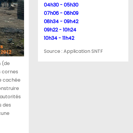
04h30 - 05h30
07h06 - 08h09
08h34 - 09h42
09h22 - 10h24
10h34 - 11h42
Source : Application SNTF
n (de
es cornes
ie cachée
onstruire
autorités
s des
ucune