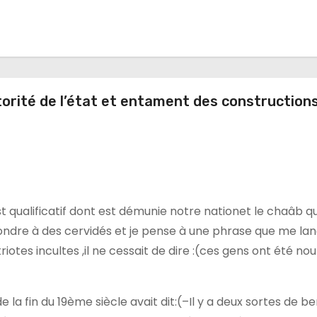
torité de l’état et entament des construction
st qualificatif dont est démunie notre nationet le chaâb qu
ndre à des cervidés et je pense à une phrase que me lan
es incultes ,il ne cessait de dire :(ces gens ont été nou
e la fin du 19ème siècle avait dit:(–Il y a deux sortes de b