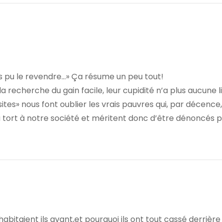
rais pu le revendre…» Ça résume un peu tout!
la recherche du gain facile, leur cupidité n’a plus aucune l
es» nous font oublier les vrais pauvres qui, par décence,
 tort à notre société et méritent donc d’être dénoncés p
bitaient ils avant,et pourquoi ils ont tout cassé derrière e