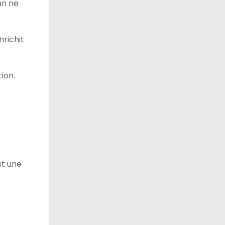
un ne
nrichit
ion.
st une