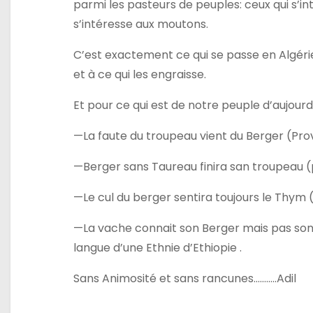
parmi les pasteurs de peuples: ceux qui s’int
r
s’intéresse aux moutons.
t
C’est exactement ce qui se passe en Algérie 
et à ce qui les engraisse.
i
Et pour ce qui est de notre peuple d’aujourdh
c
—La faute du troupeau vient du Berger (Pr
l
—Berger sans Taureau finira san troupeau 
e
—Le cul du berger sentira toujours le Thym
—La vache connait son Berger mais pas son 
langue d’une Ethnie d’Ethiopie .
Sans Animosité et sans rancunes………..Adil