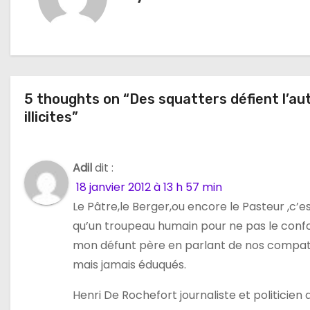
g
a
t
5 thoughts on “Des squatters défient l’au
i
illicites”
o
n
Adil
dit :
18 janvier 2012 à 13 h 57 min
d
Le Pâtre,le Berger,ou encore le Pasteur ,c’e
e
qu’un troupeau humain pour ne pas le confo
mon défunt père en parlant de nos compatriot
l
mais jamais éduqués.
’
Henri De Rochefort journaliste et politicien d
a