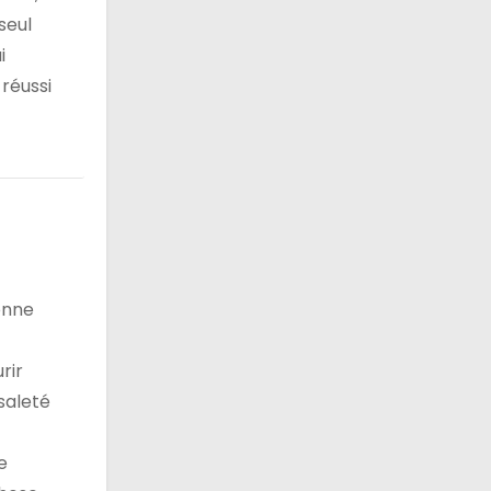
seul
i
 réussi
onne
rir
saleté
e