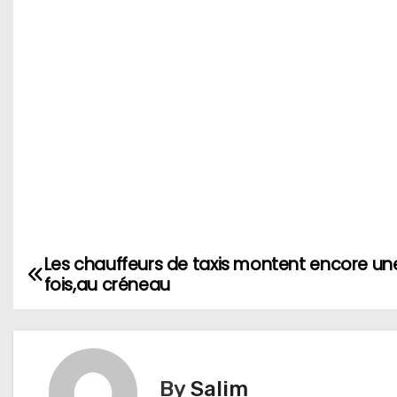
Les chauffeurs de taxis montent encore un
N
fois,au créneau
a
v
i
By
Salim