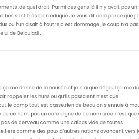
ents ,de quel droit. Parmi ces gens là il n’y avait pas un 
 abbes sont très bien éduqué Je vous dit cela parce que j’a
us ou l’un disait à l’autre,c’est dommage ,le coup n’a pas
lui de Belouladi .
s ça me donne de la nausée,et je n’ai que dégoûtça me d
it rappeler les huns ou qu’ils passaient n’est que
 fout le camp tout est cassé,rien de beau on s’ennuie à mou
 de ce nom, pas un café digne de ce nom si ce n’est que 
 pas de cerveau comme une calbas vide de toutes
,fiers comme des poux,d’autres nations avancent vers l