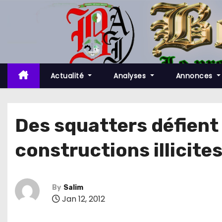
S
k
i
p
t
o
Actualité
Analyses
Annonces
c
o
n
Des squatters défient 
t
constructions illicite
e
n
t
By
Salim
Jan 12, 2012