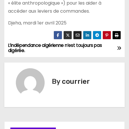
« élite anthropologique ») pour les aider à
accéder aux leviers de commandes.
Djeha, mardi 1er avril 2025
L’indépendance algérienne n’est toujours pas
N
digérée.
a
v
By
courrier
i
g
a
t