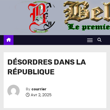
S
k
i
p
t
o
c
o
n
DÉSORDRES DANS LA
t
RÉPUBLIQUE
e
n
t
By
courrier
Avr 2, 2025