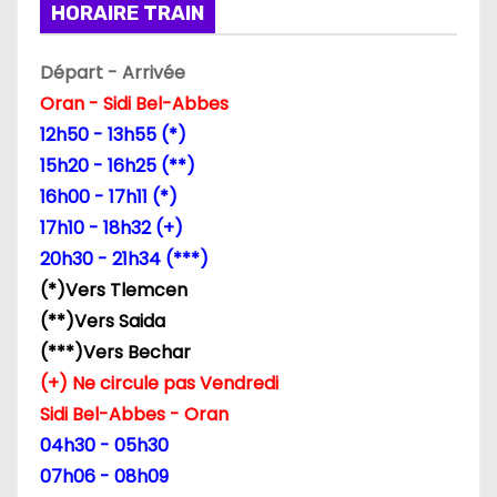
i
HORAIRE TRAIN
o
Départ - Arrivée
n
Oran - Sidi Bel-Abbes
12h50 - 13h55 (*)
d
15h20 - 16h25 (**)
e
16h00 - 17h11 (*)
17h10 - 18h32 (+)
l
20h30 - 21h34 (***)
’
(*)Vers Tlemcen
(**)Vers Saida
a
(***)Vers Bechar
r
(+) Ne circule pas Vendredi
Sidi Bel-Abbes - Oran
t
04h30 - 05h30
i
07h06 - 08h09