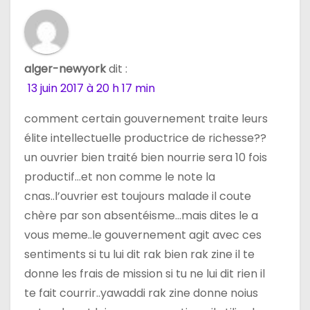
d
e
alger-newyork
dit :
l
13 juin 2017 à 20 h 17 min
’
comment certain gouvernement traite leurs
a
élite intellectuelle productrice de richesse??
un ouvrier bien traité bien nourrie sera 10 fois
r
productif…et non comme le note la
t
cnas..l’ouvrier est toujours malade il coute
chère par son absentéisme…mais dites le a
i
vous meme..le gouvernement agit avec ces
c
sentiments si tu lui dit rak bien rak zine il te
donne les frais de mission si tu ne lui dit rien il
l
te fait courrir..yawaddi rak zine donne noius