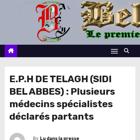
S
k
i
p
t
o
c
o
n
E.P.H DE TELAGH (SIDI
t
BEL ABBES) : Plusieurs
e
n
médecins spécialistes
t
déclarés partants
By
Lu dans la presse