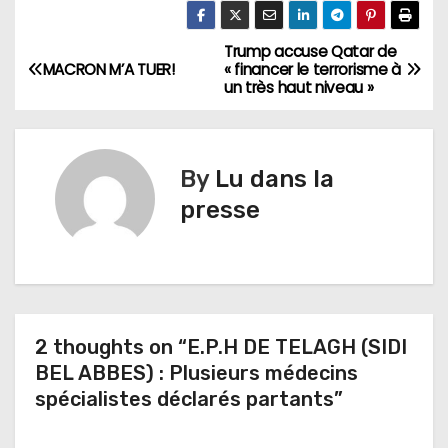
Trump accuse Qatar de
N
MACRON M’A TUER!
« financer le terrorisme à
un très haut niveau »
a
v
By
Lu dans la
i
presse
g
a
t
2 thoughts on “E.P.H DE TELAGH (SIDI
i
BEL ABBES) : Plusieurs médecins
o
spécialistes déclarés partants”
n