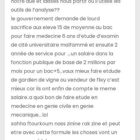
e
notre due et laisses nous partir ou il utilise les
outils de l’analyse??
le gouvernement demande de lourd
sacrifice aux eleve 15 de moyenne au bac
pour faire medecine 6 ans d’etude d’examin
de cité universitaire malfammé et ensuite 2
année de service pour ….un salaire dans la
fonction publique de base de 2 millions par
mois pour un bac+5…vaux mieux faire etdude
de gardien de vigne ou vendeur de flixy c’est
mieux car ils ont enfin de compte le meme
salaire..a quoi bon de faire etude en
medecine en genie civile en genie
mecanique….lol
sahha ftourkoum nass zinine rak zine et peut
etre avec cette formule les choses vont un