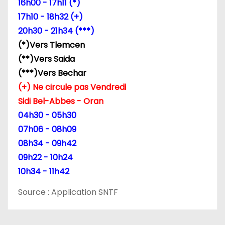
16h00 - 17h11 (*)
l
17h10 - 18h32 (+)
20h30 - 21h34 (***)
’
(*)Vers Tlemcen
a
(**)Vers Saida
(***)Vers Bechar
r
(+) Ne circule pas Vendredi
t
Sidi Bel-Abbes - Oran
04h30 - 05h30
i
07h06 - 08h09
c
08h34 - 09h42
09h22 - 10h24
l
10h34 - 11h42
e
Source : Application SNTF