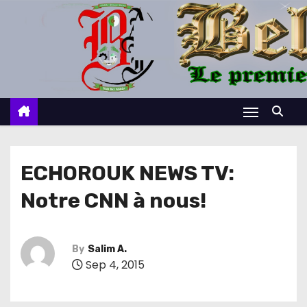
S
k
i
p
t
o
c
o
n
ECHOROUK NEWS TV:
t
Notre CNN à nous!
e
n
t
By
Salim A.
Sep 4, 2015