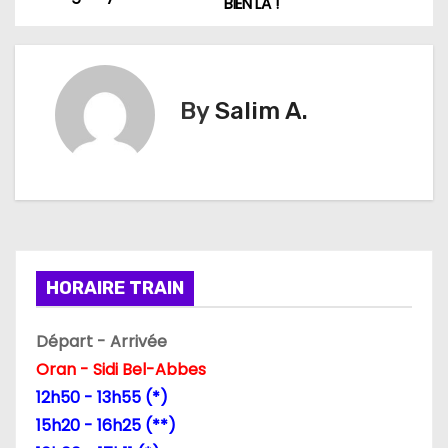
BIEN LA !
a
v
i
By
Salim A.
g
a
t
i
HORAIRE TRAIN
o
Départ - Arrivée
n
Oran - Sidi Bel-Abbes
d
12h50 - 13h55 (*)
15h20 - 16h25 (**)
e