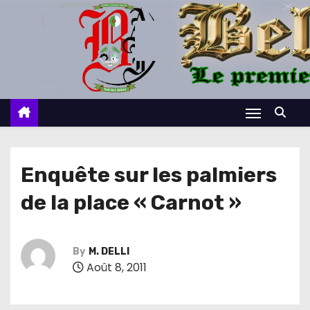
S
k
i
p
t
o
c
o
n
Enquête sur les palmiers
t
de la place « Carnot »
e
n
t
By
M. DELLI
Août 8, 2011