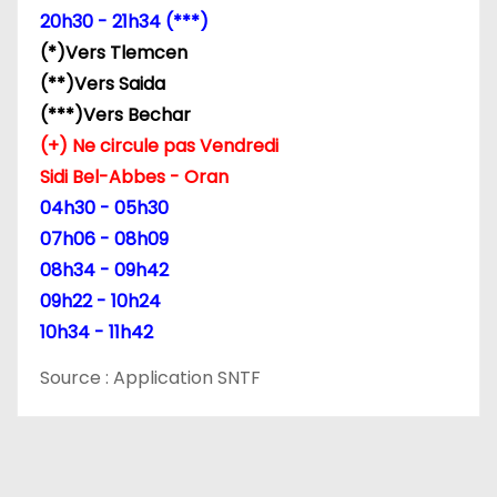
l
20h30 - 21h34 (***)
’
(*)Vers Tlemcen
(**)Vers Saida
a
(***)Vers Bechar
r
(+) Ne circule pas Vendredi
Sidi Bel-Abbes - Oran
t
04h30 - 05h30
i
07h06 - 08h09
08h34 - 09h42
c
09h22 - 10h24
l
10h34 - 11h42
e
Source : Application SNTF