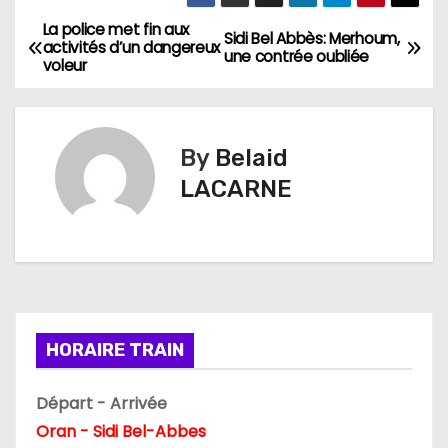
La police met fin aux
N
Sidi Bel Abbès: Merhoum,
activités d’un dangereux
une contrée oubliée
voleur
a
v
By
Belaid
i
LACARNE
g
a
t
i
HORAIRE TRAIN
o
Départ - Arrivée
n
Oran - Sidi Bel-Abbes