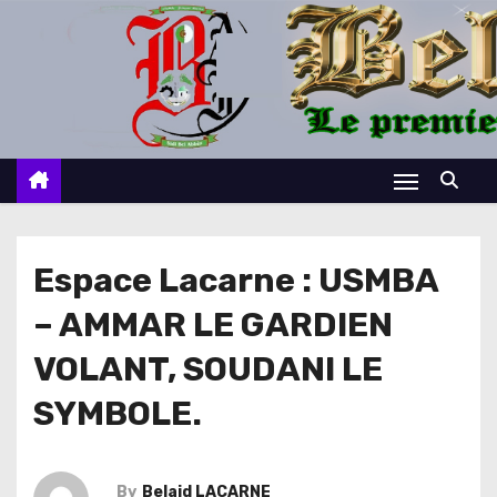
S
k
i
p
t
o
c
o
n
Espace Lacarne : USMBA
t
– AMMAR LE GARDIEN
e
n
VOLANT, SOUDANI LE
t
SYMBOLE.
By
Belaid LACARNE