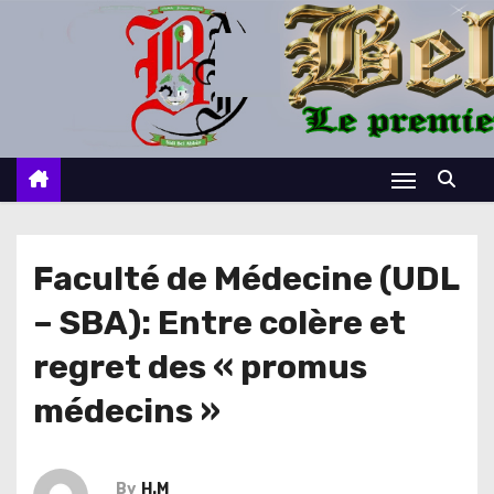
S
k
i
p
t
o
c
o
n
Faculté de Médecine (UDL
t
– SBA): Entre colère et
e
n
regret des « promus
t
médecins »
By
H.M