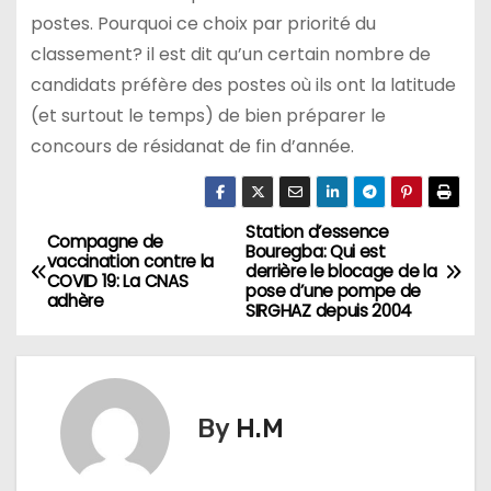
postes. Pourquoi ce choix par priorité du
classement? il est dit qu’un certain nombre de
candidats préfère des postes où ils ont la latitude
(et surtout le temps) de bien préparer le
concours de résidanat de fin d’année.
Station d’essence
N
Compagne de
Bouregba: Qui est
vaccination contre la
derrière le blocage de la
a
COVID 19: La CNAS
pose d’une pompe de
adhère
SIRGHAZ depuis 2004
v
i
g
By
H.M
a