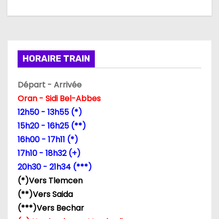
t
i
o
HORAIRE TRAIN
n
Départ - Arrivée
d
Oran - Sidi Bel-Abbes
12h50 - 13h55 (*)
e
15h20 - 16h25 (**)
l
16h00 - 17h11 (*)
17h10 - 18h32 (+)
’
20h30 - 21h34 (***)
a
(*)Vers Tlemcen
(**)Vers Saida
r
(***)Vers Bechar
t