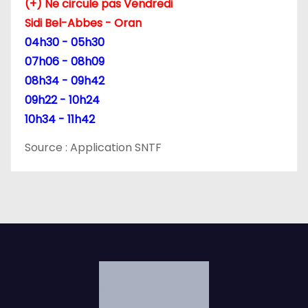
(+) Ne circule pas Vendredi
Sidi Bel-Abbes - Oran
i
04h30 - 05h30
c
07h06 - 08h09
08h34 - 09h42
l
09h22 - 10h24
e
10h34 - 11h42
Source : Application SNTF