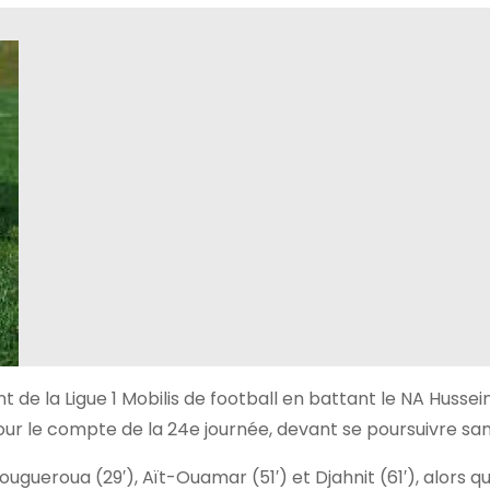
 de la Ligue 1 Mobilis de football en battant le NA Hussei
ur le compte de la 24e journée, devant se poursuivre sa
, Bougueroua (29′), Aït-Ouamar (51′) et Djahnit (61′), alors q