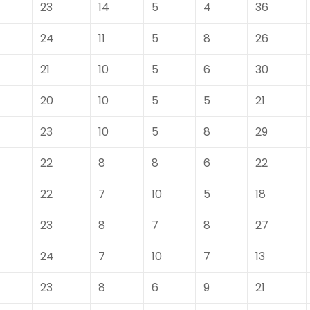
23
14
5
4
36
24
11
5
8
26
21
10
5
6
30
20
10
5
5
21
23
10
5
8
29
22
8
8
6
22
22
7
10
5
18
23
8
7
8
27
24
7
10
7
13
23
8
6
9
21