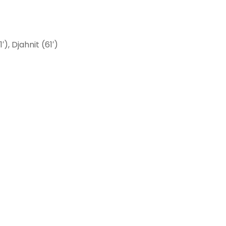
′), Djahnit (61′)