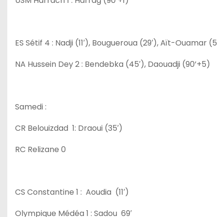
USM Harrach 1 : Harrag (90’+1)
ES Sétif 4 : Nadji (11′), Bougueroua (29′), Aït-Ouamar (51
NA Hussein Dey 2 : Bendebka (45′), Daouadji (90’+5)
Samedi :
CR Belouizdad 1: Draoui (35′)
RC Relizane 0
CS Constantine 1 : Aoudia (11′)
Olympique Médéa 1 : Sadou 69′