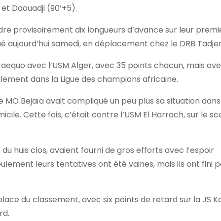
et Daouadji (90’+5).
dre provisoirement dix longueurs d’avance sur leur premi
oué aujourd’hui samedi, en déplacement chez le DRB Tadje
x-aequo avec l’USM Alger, avec 35 points chacun, mais av
llement dans la Ligue des champions africaine.
le MO Bejaïa avait compliqué un peu plus sa situation dans
ile. Cette fois, c’était contre l’USM El Harrach, sur le sc
du huis clos, avaient fourni de gros efforts avec l’espoir
eulement leurs tentatives ont été vaines, mais ils ont fini 
lace du classement, avec six points de retard sur la JS K
rd.