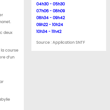
04h30 - 05h30
07h06 - 08h09
er
08h34 - 09h42
nanet.
09h22 - 10h24
10h34 - 11h42
ec deux
Source : Application SNTF
 la course
ore d’un
par
abylie