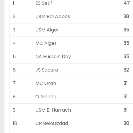
1
ES Setif
47
2
USM Bel Abbès
38
3
USM Alger
35
4
MC Alger
35
5
NA Hussein Dey
35
6
JS Saoura
32
7
MC Oran
31
8
O Médéa
31
9
USM El Harrach
31
10
CR Belouizdad
30