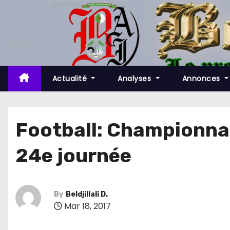
S
k
i
p
t
o
Actualité
Analyses
Annonces
c
o
n
Football: Championnat 
t
24e journée
e
n
t
By
Beldjillali D.
Mar 18, 2017