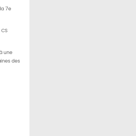
la 7e
, CS
 à une
aines des