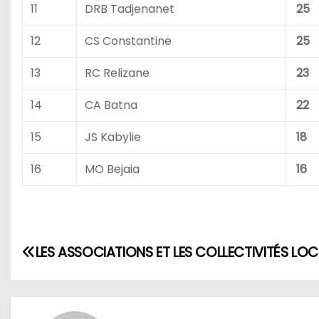
11
DRB Tadjenanet
25
12
CS Constantine
25
13
RC Relizane
23
14
CA Batna
22
15
JS Kabylie
18
16
MO Bejaia
16
N
LES ASSOCIATIONS ET LES COLLECTIVITÉS LOC
a
v