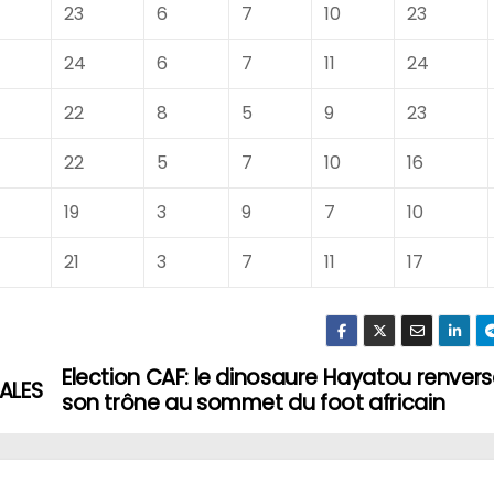
23
6
7
10
23
24
6
7
11
24
22
8
5
9
23
22
5
7
10
16
19
3
9
7
10
21
3
7
11
17
Election CAF: le dinosaure Hayatou renver
ALES
son trône au sommet du foot africain