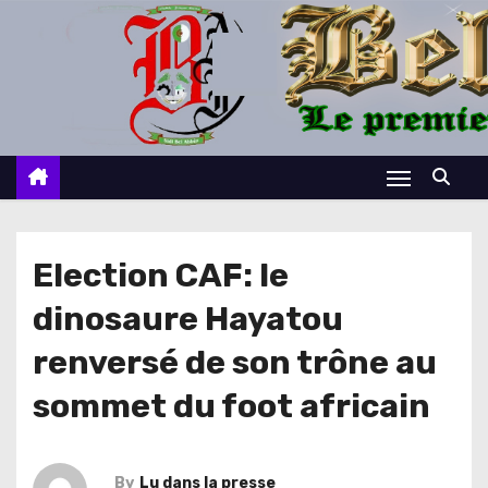
S
k
i
p
t
o
c
o
n
Election CAF: le
t
dinosaure Hayatou
e
n
renversé de son trône au
t
sommet du foot africain
By
Lu dans la presse