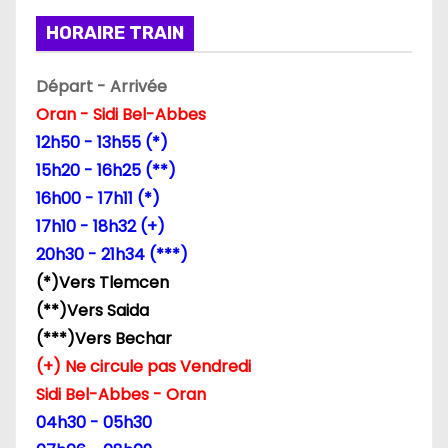
HORAIRE TRAIN
o
n
Départ - Arrivée
Oran - Sidi Bel-Abbes
d
12h50 - 13h55 (*)
e
15h20 - 16h25 (**)
16h00 - 17h11 (*)
l
17h10 - 18h32 (+)
’
20h30 - 21h34 (***)
(*)Vers Tlemcen
a
(**)Vers Saida
r
(***)Vers Bechar
(+) Ne circule pas Vendredi
t
Sidi Bel-Abbes - Oran
i
04h30 - 05h30