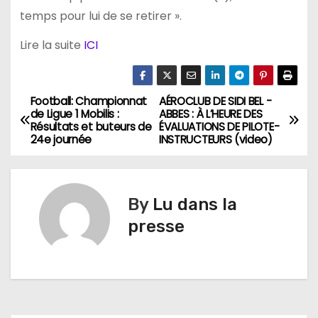
temps pour lui de se retirer ».
Lire la suite
ICI
Football: Championnat
AÉROCLUB DE SIDI BEL -
N
de Ligue 1 Mobilis :
ABBES : À L’HEURE DES
Résultats et buteurs de
ÉVALUATIONS DE PILOTE-
a
24e journée
INSTRUCTEURS (video)
v
i
By
Lu dans la
g
presse
a
t
i