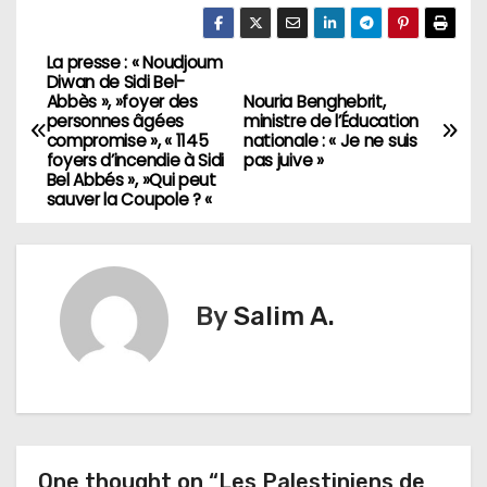
La presse : « Noudjoum
N
Diwan de Sidi Bel-
Abbès », »foyer des
Nouria Benghebrit,
a
personnes âgées
ministre de l’Éducation
compromise », « 1145
nationale : « Je ne suis
v
foyers d’incendie à Sidi
pas juive »
Bel Abbés », »Qui peut
sauver la Coupole ? «
i
g
a
By
Salim A.
t
i
o
n
One thought on “Les Palestiniens de