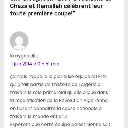
Ghaza et Ramallah célèbrent leur
d
toute première coupe!”
e
l
’
le cygne
dit :
a
1 juin 2014 à 0 h 51 min
r
ça nous rappelle la glorieuse équipe du FLN,
t
qui a fait partie de l’histoire de l’Algérie à
travers le rôle primordial qu’elle a joué dans
i
la médiatisation de la Révolution Algérienne,
c
en faisant connaître la cause nationale à
travers le monde entier…!!
l
Espérant que cette équipe palestinienne soit