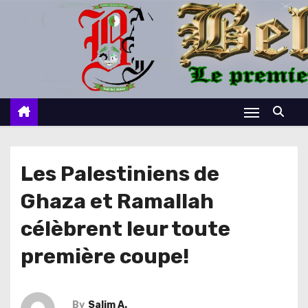
S
k
i
p
t
o
c
o
n
Les Palestiniens de
t
Ghaza et Ramallah
e
n
célèbrent leur toute
t
première coupe!
By
Salim A.