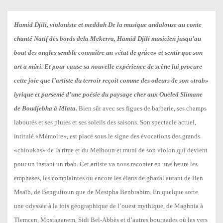
Hamid Djili, violoniste et meddah De la musique andalouse au conte
chanté Natif des bords dela Mekerra, Hamid Djili musicien jusqu’au
bout des ongles semble connaître un «état de grâce» et sentir que son
art a mûri. Et pour cause sa nouvelle expérience de scène lui procure
cette joie que l’artiste du terroir reçoit comme des odeurs de son «trab»
lyrique et parsemé d’une poésie du paysage cher aux Oueled Slimane
de Boudjebha à Mlata.
Bien sûr avec ses figues de barbarie, ses champs
labourés et ses pluies et ses soleils des saisons. Son spectacle actuel,
intitulé «Mémoire», est placé sous le signe des évocations des grands
«chioukhs» de la rime et du Melhoun et muni de son violon qui devient
pour un instant un rbab. Cet artiste va nous raconter en une heure les
emphases, les complaintes ou encore les élans de ghazal autant de Ben
Msaïb, de Benguitoun que de Mestpha Benbrahim. En quelque sorte
une odyssée à la fois géographique de l’ouest mythique, de Maghnia à
Tlemcen, Mostaganem, Sidi Bel-Abbès et d’autres bourgades où les vers