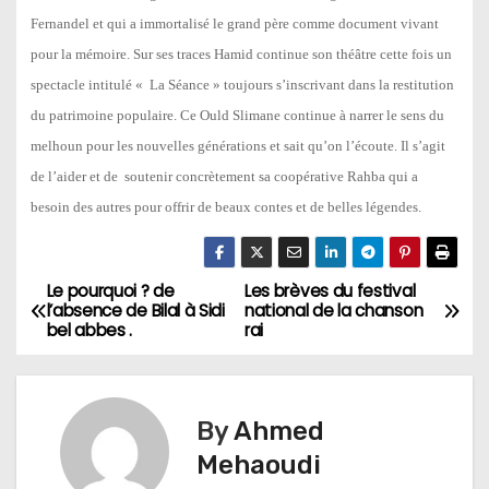
Fernandel et qui a immortalisé le grand père comme document vivant
pour la mémoire. Sur ses traces Hamid continue son théâtre cette fois un
spectacle intitulé « La Séance » toujours s’inscrivant dans la restitution
du patrimoine populaire. Ce Ould Slimane continue à narrer le sens du
melhoun pour les nouvelles générations et sait qu’on l’écoute. Il s’agit
de l’aider et de soutenir concrètement sa coopérative Rahba qui a
besoin des autres pour offrir de beaux contes et de belles légendes.
Le pourquoi ? de
Les brèves du festival
N
l’absence de Bilal à Sidi
national de la chanson
bel abbes .
rai
a
v
By
Ahmed
i
Mehaoudi
g