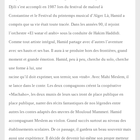
Djili s’est accompli en 1987 lors du festival de malouf à
Constantine et le Festival du printemps musical d’Alger. Là, Hamid a
compris que sa vie était toute tracée. Dans les années 90, il rejoint
l’orchestre «El watar el arabi» sous la conduite de Hakim Haddidi.
Comme tout artiste intégral, Hamid partage avec d’autres l’aventure
avec ses hauts et ses bas. Il aura à se produire hors des frontières, grand
moment et grande émotion. Hamid, peu à peu, cherche du solo, cherche
une forme à lui, une
racine qu’il doit exprimer, son terroir, son «trab». Avec Mahi Meslem, il
se lance dans le conte. Les deux compagnons créent la coopérative
«Machaho», les deux munis de leurs sacs iront de place publique en
place publique, narrer des récits fantastiques de nos légendes entre
autres les contes adaptés des œuvres de Mouloud Mammeri. Hamid
accompagnant Meslem au violon. Grand succès surtout au niveau des
établissements scolaires. De ce passage, il gardera un beau souvenir mais
aussi une expérience. Il décide de devenir lui-même son propre metteur