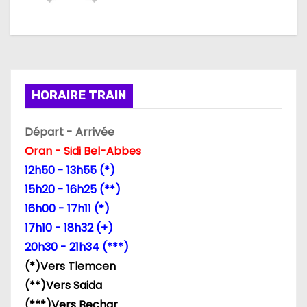
a
t
i
HORAIRE TRAIN
o
Départ - Arrivée
n
Oran - Sidi Bel-Abbes
d
12h50 - 13h55 (*)
15h20 - 16h25 (**)
e
16h00 - 17h11 (*)
l
17h10 - 18h32 (+)
20h30 - 21h34 (***)
’
(*)Vers Tlemcen
a
(**)Vers Saida
(***)Vers Bechar