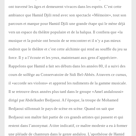
ont traversé les âges et demeurent vivaces dans les esprits. C’est cette
ambiance que Hamid Djili rend avec son spectacle «Mémoire», tout son
parcours et marque pour Hamid Djili une grande étape qui le mène déjà
vers un espace du théâtre populaire et de la halqua. Il confiera que «la
musique et la poésie ont besoin de se rencontrer et il n’y a pas mieux
endroit que le théâtre et c’est cette alchimie qui rend au souffle du jeu sa
force. Il y a l’écoute et les yeux, maintenant aux gens d’apprécier».
Rappelons que Hamid a fait ses débuts dans les années 80, il a suivi des
cours de solfège au Conservatoire de Sidi Bel-Abbès. A travers ce cursus,
il «accorde ses violons» et apprend les rudiments de la gamme musicale.
Il se retrouve deux années plus tard dans le groupe «Amel andaloussi»
dirigé par Abdelkader Bedjaoui. A l’époque, la troupe de Mohamed
Bedjaoui sillonnait le pays de scène en scène. Quand on sait que
Bedjaoui son maître fait partie de ces grands artistes qui passent et qui
restent dans l’anonymat. A titre indicatif, ce maître modeste a eu à former
une pléiade de chanteurs dans le genre andalou. L’apothéose de Hamid