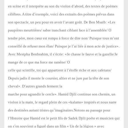
en scène et il interprète au son du violon d’abord, des textes de poèmes
célèbres. A titre d’exemple, voici des extraits des poèmes prévus dans
son spectacle, un peu pour en avoir l’avant goût. De Ben Msaïb: «Les
paupières meurtrières/ sabre tranchant ciblant face à l’assemblée/ O
tendre père, mon cœur est rompu à force de dire non/ Puisque tous m’ont
conseillé de refuser mon élan/ Puisque je l’ai liée à mon acte de justice».
Avec Mestpha Benbrahim, il s’écrie: «Je chasse le fauve et la gazelle/Je
mange de ce que ma force me ramène/ O
celle qui scintille, toi qui appartient à l’étoffe riche et aux cafetans/
Depuis jadis il monte le coursier, altier et ne jure par la tête de son
cheval». D’autres grands ferment la
marche pour agrandir le cercle». Hamid Djili continue son chemin, un
violon à la main, le regard plein de ces «kalams» inspirés et nous narre
des destinées autant tristes qu’imaginaires.Notons au passage pour
l’Histoire que Hamid est le petit fils de Sadek Djili poéte et musicien qui
on s’en souvient a figuré dans un film « Un de la légion » avec