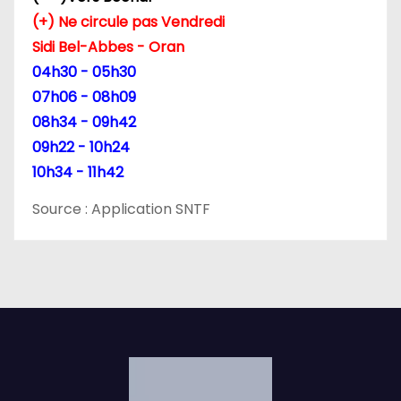
r
(+) Ne circule pas Vendredi
t
Sidi Bel-Abbes - Oran
04h30 - 05h30
i
07h06 - 08h09
c
08h34 - 09h42
09h22 - 10h24
l
10h34 - 11h42
e
Source : Application SNTF