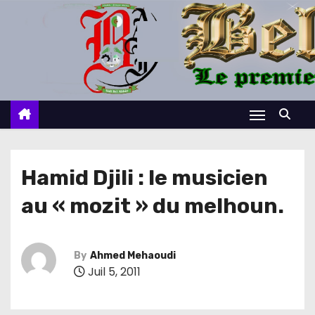
S
k
i
p
t
o
c
o
n
Hamid Djili : le musicien
t
au « mozit » du melhoun.
e
n
t
By
Ahmed Mehaoudi
Juil 5, 2011