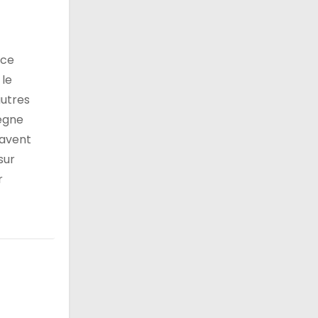
 ce
 le
autres
règne
savent
sur
r