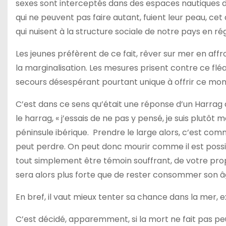
sexes sont interceptés dans des espaces nautiques de
qui ne peuvent pas faire autant, fuient leur peau, ce
qui nuisent à la structure sociale de notre pays en r
Les jeunes préfèrent de ce fait, rêver sur mer en af
la marginalisation. Les mesures prisent contre ce flé
secours désespérant pourtant unique à offrir ce mo
C’est dans ce sens qu’était une réponse d’un Harrag 
le harrag, « j’essais de ne pas y pensé, je suis plutôt 
péninsule ibérique. Prendre le large alors, c’est co
peut perdre. On peut donc mourir comme il est possibl
tout simplement être témoin souffrant, de votre pro
sera alors plus forte que de rester consommer son â
En bref, il vaut mieux tenter sa chance dans la mer, e
C’est décidé, apparemment, si la mort ne fait pas peu