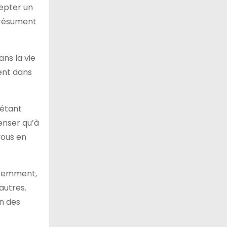
cepter un
e résument
ns la vie
ent dans
 étant
enser qu’à
vous en
féremment,
autres.
in des