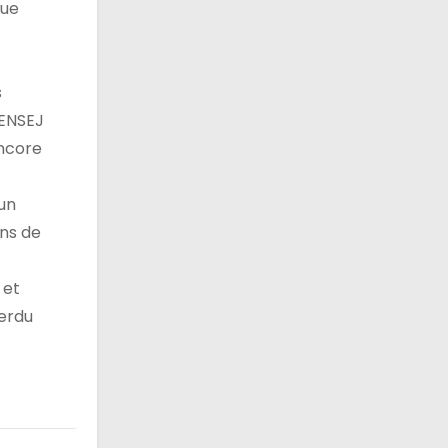
que
s
’ENSEJ
encore
cun
ins de
 et
perdu