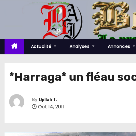
S
k
i
p
t
o
Actualité
Analyses
Annonces
c
o
n
*Harraga* un fléau soci
t
e
n
By
Djillali T.
t
Oct 14, 2011