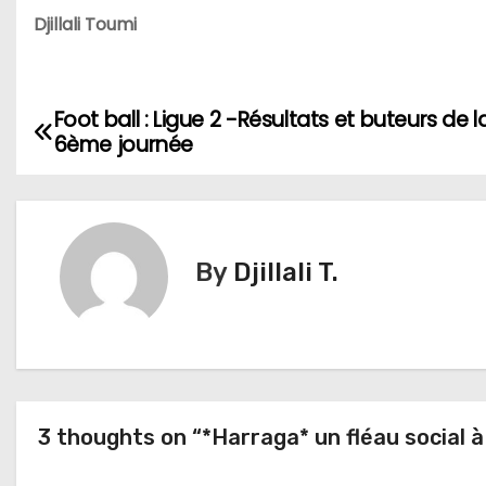
Djillali Toumi
Foot ball : Ligue 2 -Résultats et buteurs de l
N
6ème journée
a
v
i
By
Djillali T.
g
a
t
3 thoughts on “*Harraga* un fléau social à 
i