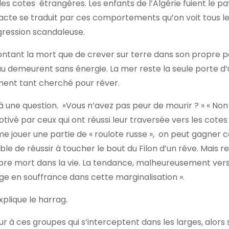
s cotes étrangères. Les enfants de l’Algérie fuient le pa
t acte se traduit par ces comportements qu’on voit tous le
égression scandaleuse.
frontant la mort que de crever sur terre dans son propre 
au demeurent sans énergie. La mer reste la seule porte d
ment tant cherché pour rêver.
à une question. «Vous n’avez pas peur de mourir ? » « Non
motivé par ceux qui ont réussi leur traversée vers les cotes
mme jouer une partie de « roulote russe », on peut gagne
e de réussir à toucher le bout du Filon d’un rêve. Mais re
pre mort dans la vie. La tendance, malheureusement vers
ge en souffrance dans cette marginalisation ».
xplique le harrag.
r à ces groupes qui s’interceptent dans les larges, alors 