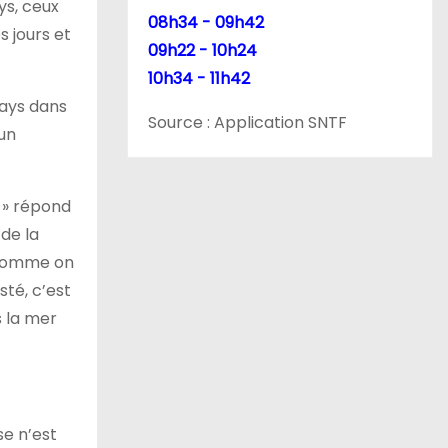
ys, ceux
08h34 - 09h42
s jours et
09h22 - 10h24
10h34 - 11h42
pays dans
Source : Application SNTF
’un
 » répond
 de la
r comme on
sté, c’est
 la mer
se n’est