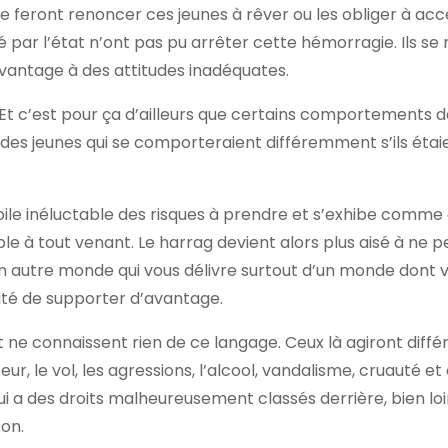
 ne feront renoncer ces jeunes à rêver ou les obliger à ac
rté par l’état n’ont pas pu arrêter cette hémorragie. Ils s
avantage à des attitudes inadéquates.
Et c’est pour ça d’ailleurs que certains comportements da
des jeunes qui se comporteraient différemment s’ils étai
 voile inéluctable des risques à prendre et s’exhibe comme
e à tout venant. Le harrag devient alors plus aisé à ne p
 un autre monde qui vous délivre surtout d’un monde dont 
cité de supporter d’avantage.
t ne connaissent rien de ce langage. Ceux là agiront dif
, le vol, les agressions, l’alcool, vandalisme, cruauté et 
qui a des droits malheureusement classés derrière, bien lo
son.