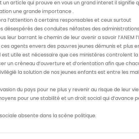
un article qui prouve en vous un grand interet il signifie 
 nation une grande importance .
irera l’attention à certains responsables et ceux surtout
es désespérés des conduites néfastes des administration
 leur barrant le chemin de leur avenir a savoir l’ANEM l
de ces agents envers des pauvres jeunes démunis et plus 
 il est utile est nécessaire que ces ministères controlent la
acer un créneau d’ouverture et d’orientation afin que cha
ivilégié la solution de nos jeunes enfants est entre les ma
asion du pays pour ne plus y revenir au risque de leur vie
yens pour une stabilité et un droit social qui d’avance 
e sociale absente dans la scène politique.