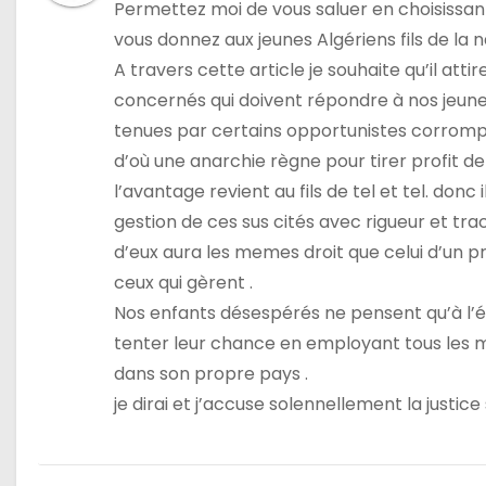
Permettez moi de vous saluer en choisissant 
l
vous donnez aux jeunes Algériens fils de la
e
A travers cette article je souhaite qu’il att
concernés qui doivent répondre à nos jeun
tenues par certains opportunistes corrompus
d’où une anarchie règne pour tirer profit 
l’avantage revient au fils de tel et tel. donc
gestion de ces sus cités avec rigueur et tr
d’eux aura les memes droit que celui d’un pr
ceux qui gèrent .
Nos enfants désespérés ne pensent qu’à l’év
tenter leur chance en employant tous les mo
dans son propre pays .
je dirai et j’accuse solennellement la justic