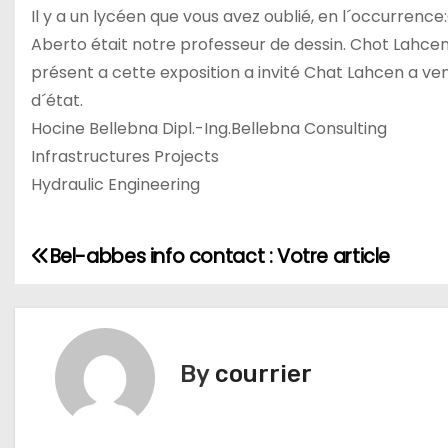
Il y a un lycéen que vous avez oublié, en l´occurren
Aberto était notre professeur de dessin. Chot Lahcen 
présent a cette exposition a invité Chat Lahcen a ven
d´état.
Hocine Bellebna Dipl.-Ing.Bellebna Consulting
Infrastructures Projects
Hydraulic Engineering
Bel-abbes info contact : Votre article
N
a
v
By
courrier
i
g