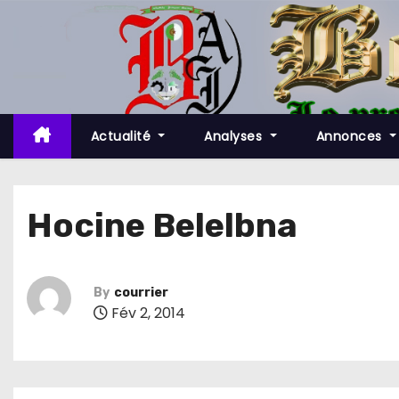
S
k
i
p
t
o
Actualité
Analyses
Annonces
c
o
n
Hocine Belelbna
t
e
n
By
courrier
t
Fév 2, 2014