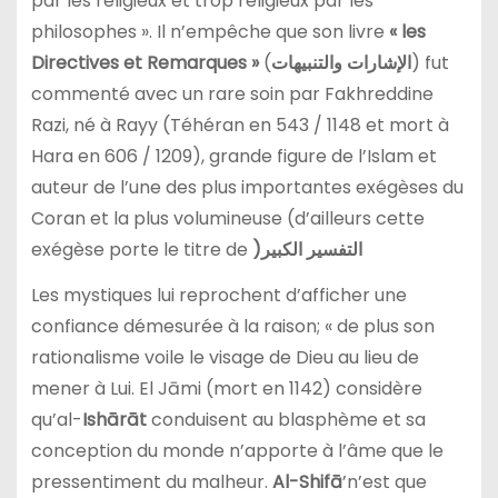
par les religieux et trop religieux par les
philosophes ». Il n’empêche que son livre
« les
Directives et Remarques »
(
الإشارات والتنبيهات
) fut
commenté avec un rare soin par Fakhreddine
Razi, né à Rayy (Téhéran en 543 / 1148 et mort à
Hara en 606 / 1209), grande figure de l’Islam et
auteur de l’une des plus importantes exégèses du
Coran et la plus volumineuse (d’ailleurs cette
exégèse porte le titre de
)التفسير الكبير
Les mystiques lui reprochent d’afficher une
confiance démesurée à la raison; « de plus son
rationalisme voile le visage de Dieu au lieu de
mener à Lui. El Jāmi (mort en 1142) considère
qu’al-
Ishārāt
conduisent au blasphème et sa
conception du monde n’apporte à l’âme que le
pressentiment du malheur.
Al-Shifā
’n’est que