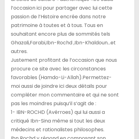
c
l’occasion ici pour partager avec lui cette
passion de l’Histoire encrée dans notre
l
patrimoine à toutes et à tous. Tous en
e
souhaitant encore plus de sommités tels
Ghazali,Farabi,Ibn-Rochd ,Ibn-Khaldoun…et
autres.
Justement profitant de l’occasion que nous
procure ce site avec les circonstances
favorables (Hamdo-Li-Allah).Permettez-
moi aussi de joindre ici deux détails pour
compléter mon commentaire et qui ne sont
pas les moindres puisqu’il s’agit de :
1- IBN-ROCHD (Avérroes) qui lui aussi a
critiqué Ibn-Sina même si tout les deux
médecins et rationalistes philosophes.
Ibn Rochd y répond en composant son