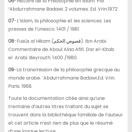
06
-Histoire de la Philosophie en Islam. Par
‘Abdurrahmane Badawi. 2 volumes. Ed. Vrin.1972
07
-L’Islam, la philosophie et les sciences. Les
presses de l’Unesco. 1401 / 1981.
08
-Fusûs al Hikam (
فصوص الحكم
). Ibn Arabi.
Commentaire de Aboul Alaa Afifi. Dar el-Kitab
el Arabi. Beyrouth. 1400 /1980.
09
-La transmission de la philosophie grecque au
monde arabe. ‛Abdurrahmane Badawi.Ed. Vrin.
Paris. 1968.
Toute la documentation citée ainsi qu’une
trentaine d’autres titres traitant du sujet se
trouvent dans la bibliothèque familiale de l’auteur
et cet article n’est rien de plus que le résumé
d’une longue lecture.