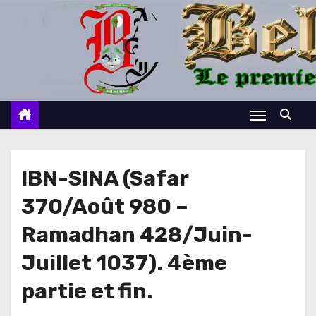
S
k
i
p
t
o
c
o
n
IBN-SINA (Safar
t
370/Août 980 –
e
n
Ramadhan 428/Juin-
t
Juillet 1037). 4ème
partie et fin.