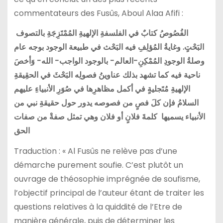
commentateurs des Fusûs, Aboul Alaa Afifi :
الفُصُوصُ كتابٌ في الفلسفةِ الإلهيةِ المُمْتَزِجَةِ بالتصوف
البَحْتٍ. وغايةُ المُؤلِفِ فيه البَحْث في طبيعة الوجود بوجه عام
وصلةُ الوجودِ
المُمْكِنِ-العالم- بالوجود الواجب- الله- وَأخصَ
ناحية فيه كما تشهد بذلك عناوينُ فصولِه البَحْثَ في الحقِيقةِ
الإلهيةِ مُتَجليةٍ في أكمل مظاهرِها في صُوَرِ الأنبياءِ عليهم
السلامُ فإن كلَ فصٍ من فصوصه يدور حول حقيقةِ نبي من
الأنبياء يسميها
كلمةَ فلانٍ أو فلان وهي تمثل صفةْ من صفات
الحق
Traduction : « Al Fusûs ne relève pas d’une
démarche purement soufie. C’est plutôt un
ouvrage de théosophie imprégnée de soufisme,
l’objectif principal de l’auteur étant de traiter les
questions relatives à la quiddité de l’Etre de
manière générale, puis de déterminer les