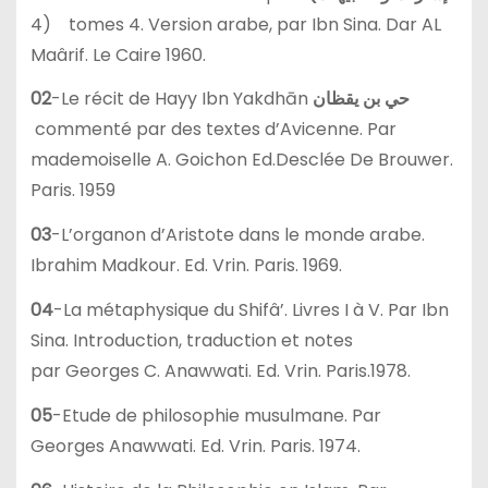
4) tomes 4. Version arabe, par Ibn Sina. Dar AL
Maârif. Le Caire 1960.
02
-Le récit de Hayy Ibn Yakdhān
حي بن يقظان
commenté par des textes d’Avicenne. Par
mademoiselle A. Goichon Ed.Desclée De Brouwer.
Paris. 1959
03
-L’organon d’Aristote dans le monde arabe.
Ibrahim Madkour. Ed. Vrin. Paris. 1969.
04
-La métaphysique du Shifâ’. Livres I à V. Par Ibn
Sina. Introduction, traduction et notes
par Georges C. Anawwati. Ed. Vrin. Paris.1978.
05
-Etude de philosophie musulmane. Par
Georges Anawwati. Ed. Vrin. Paris. 1974.