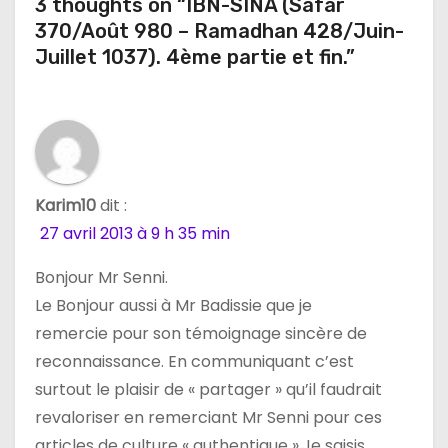
3 thoughts on “IBN-SINA (Safar
i
370/Août 980 – Ramadhan 428/Juin-
o
Juillet 1037). 4ème partie et fin.”
n
d
e
Karim10
dit :
l
27 avril 2013 à 9 h 35 min
’
Bonjour Mr Senni.
a
Le Bonjour aussi à Mr Badissie que je
remercie pour son témoignage sincère de
r
reconnaissance. En communiquant c’est
t
surtout le plaisir de « partager » qu’il faudrait
revaloriser en remerciant Mr Senni pour ces
i
articles de culture « authentique ».Je saisis