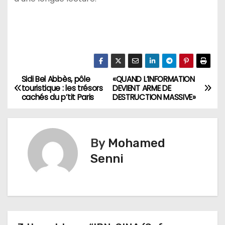
Sidi Bel Abbès, pôle
«QUAND L’INFORMATION
N
touristique : les trésors
DEVIENT ARME DE
cachés du p’tit Paris
DESTRUCTION MASSIVE»
a
v
By
Mohamed
i
Senni
g
a
t