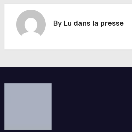
a
v
By
Lu dans la presse
i
g
a
t
i
o
n
d
e