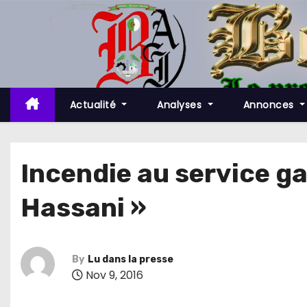
S
k
i
p
t
o
Actualité
Analyses
Annonces
c
o
n
Incendie au service g
t
Hassani »
e
n
t
By
Lu dans la presse
Nov 9, 2016