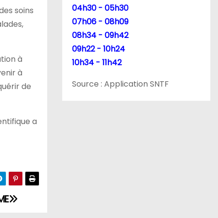
04h30 - 05h30
des soins
07h06 - 08h09
alades,
08h34 - 09h42
09h22 - 10h24
ation à
10h34 - 11h42
enir à
Source : Application SNTF
quérir de
ntifique a
ME