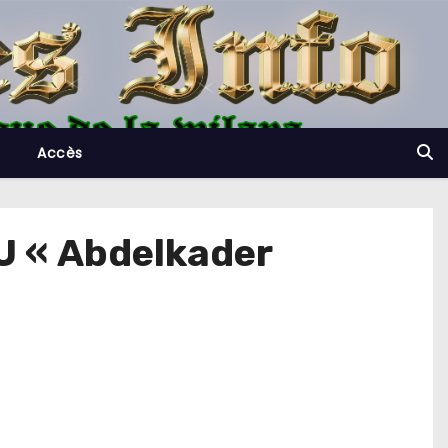
Accès
U « Abdelkader