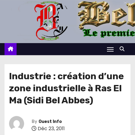
S
k
i
p
t
o
c
o
n
Industrie : création d’une
t
zone industrielle à Ras El
e
n
Ma (Sidi Bel Abbes)
t
By
Ouest Info
Déc 23, 2011