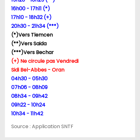
l
16h00 - 17h11 (*)
17h10 - 18h32 (+)
’
20h30 - 21h34 (***)
a
(*)Vers Tlemcen
(**)Vers Saida
r
(***)Vers Bechar
t
(+) Ne circule pas Vendredi
Sidi Bel-Abbes - Oran
i
04h30 - 05h30
c
07h06 - 08h09
08h34 - 09h42
l
09h22 - 10h24
e
10h34 - 11h42
Source : Application SNTF