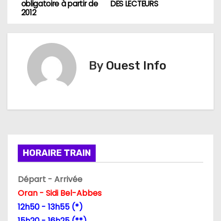
a
obligatoire à partir de
DES LECTEURS
2012
v
i
g
By
Ouest Info
a
t
i
o
HORAIRE TRAIN
n
Départ - Arrivée
d
Oran - Sidi Bel-Abbes
12h50 - 13h55 (*)
e
15h20 - 16h25 (**)