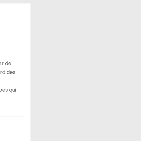
.
er de
ord des
bès qui