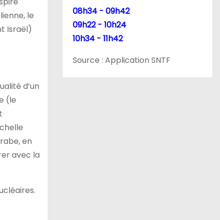
spire
08h34 - 09h42
lienne, le
09h22 - 10h24
t Israël)
10h34 - 11h42
Source : Application SNTF
ualité d’un
e (le
t
échelle
arabe, en
rer avec la
ucléaires.