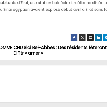
abitants d’Eilat,
une station balnéaire israélienne située p
u Sinaï égyptien avaient explosé début avril à Eilat sans f
’HOMME
CHU Sidi Bel-Abbes : Des résidents fêteront
El Fitr « amer »