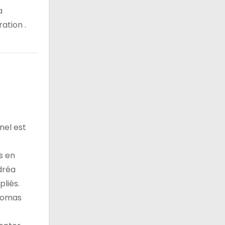
a
ation .
nel est
s en
dréa
pliés.
Thomas