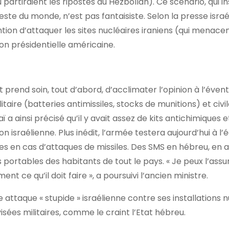
partiraient les ripostes du Hezbollah). Ce scénario, qui in
este du monde, n’est pas fantaisiste. Selon la presse israé
tion d’attaquer les sites nucléaires iraniens (qui menacen
ion présidentielle américaine.
Et prend soin, tout d’abord, d’acclimater l’opinion à l’évent
taire (batteries antimissiles, stocks de munitions) et civil
 a ainsi précisé qu’il y avait assez de kits antichimiques e
n israélienne. Plus inédit, l’armée testera aujourd’hui à l’
s en cas d’attaques de missiles. Des SMS en hébreu, en 
 portables des habitants de tout le pays. « Je peux l’assu
nt ce qu’il doit faire », a poursuivi l’ancien ministre.
e attaque « stupide » israélienne contre ses installations n
isées militaires, comme le craint l’Etat hébreu.