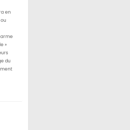
ra en
 ou
l’arme
e »
eurs
ge du
amment