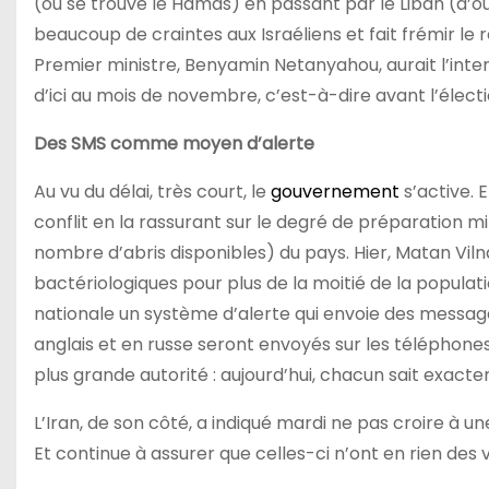
(où se trouve le Hamas) en passant par le Liban (d’où 
beaucoup de craintes aux Israéliens et fait frémir le r
Premier ministre, Benyamin Netanyahou, aurait l’inten
d’ici au mois de novembre, c’est-à-dire avant l’élect
Des SMS comme moyen d’alerte
Au vu du délai, très court, le
gouvernement
s’active. 
conflit en la rassurant sur le degré de préparation mili
nombre d’abris disponibles) du pays. Hier, Matan Vilnaï
bactériologiques pour plus de la moitié de la populatio
nationale un système d’alerte qui envoie des message
anglais et en russe seront envoyés sur les téléphones
plus grande autorité : aujourd’hui, chacun sait exacteme
L’Iran, de son côté, a indiqué mardi ne pas croire à un
Et continue à assurer que celles-ci n’ont en rien des v