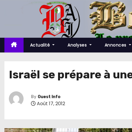
S
k
i
p
t
o
Actualité
Analyses
Annonces
c
o
n
Israël se prépare à un
t
e
n
By
Ouest Info
t
Août 17, 2012