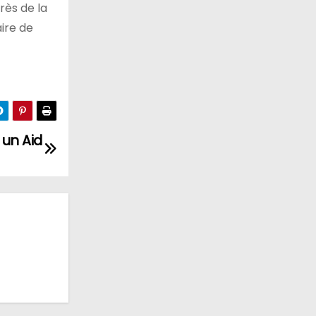
rès de la
aire de
 un Aid