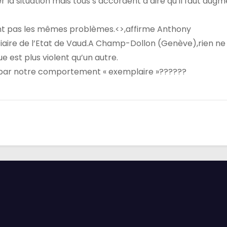
la situation mais tous s’accordent à dire qu’il faut aug
nt pas les mêmes problèmes.<>,affirme Anthony
iaire de l’Etat de Vaud.A Champ-Dollon (Genève),rien ne
 est plus violent qu’un autre.
 par notre comportement « exemplaire »??????