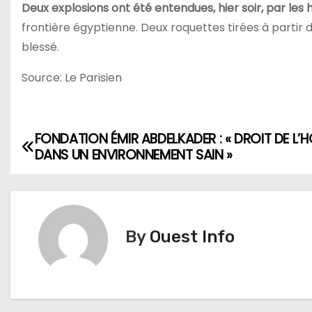
Deux explosions ont été entendues, hier soir, par les h
frontière égyptienne. Deux roquettes tirées à partir d
blessé.
Source: Le Parisien
FONDATION ÉMIR ABDELKADER : « DROIT DE L
N
DANS UN ENVIRONNEMENT SAIN »
a
v
i
By
Ouest Info
g
a