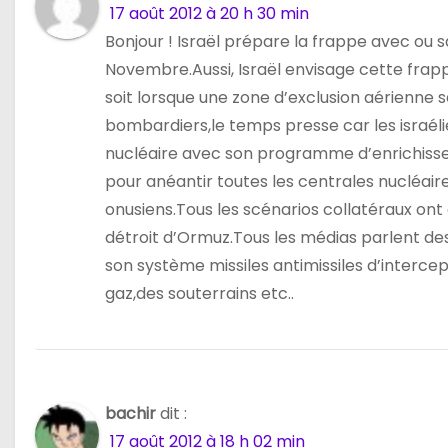
17 août 2012 à 20 h 30 min
i
Bonjour ! Israël prépare la frappe avec ou sa
c
Novembre.Aussi, Israël envisage cette frap
soit lorsque une zone d’exclusion aérienne s
l
bombardiers,le temps presse car les israéli
e
nucléaire avec son programme d’enrichissem
pour anéantir toutes les centrales nucléaire
onusiens.Tous les scénarios collatéraux on
détroit d’Ormuz.Tous les médias parlent de
son système missiles antimissiles d’interce
gaz,des souterrains etc..
bachir
dit :
17 août 2012 à 18 h 02 min