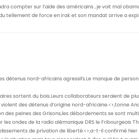
 faudra compter sur l’aide des américains , je voit mal obam
du tellement de force en irak et son mandat arrive a expir
les détenus nord-africains agressifs.Le manque de person
aires sortent du bois.Leurs collaborateurs seraient de plu
iolent des détenus d’origine nord-africaine.<>,tonne An
tion des peines des Grisons,les débordements se sont multi
ur les ondes de la radio alémanique DRS le Fribourgeois 
lissements de privation de liberté.<>,a-t-il confirmé hier