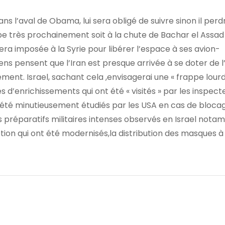
ns l’aval de Obama, lui sera obligé de suivre sinon il perd
pe très prochainement soit à la chute de Bachar el Assad
era imposée à la Syrie pour libérer l’espace à ses avion-
ens pensent que l’Iran est presque arrivée à se doter de 
ent. Israel, sachant cela ,envisagerai une « frappe lourd
s d’enrichissements qui ont été « visités » par les inspect
t été minutieusement étudiés par les USA en cas de bloca
s préparatifs militaires intenses observés en Israel not
ption qui ont été modernisés,la distribution des masques à