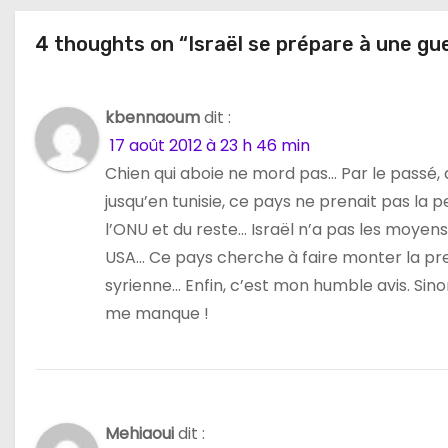
t
4 thoughts on “Israël se prépare à une gu
i
o
kbennaoum
dit :
n
17 août 2012 à 23 h 46 min
d
Chien qui aboie ne mord pas… Par le passé, qu
jusqu’en tunisie, ce pays ne prenait pas la p
e
l’ONU et du reste… Israël n’a pas les moyens 
l
USA… Ce pays cherche à faire monter la pres
syrienne… Enfin, c’est mon humble avis. Sino
’
me manque !
a
r
t
Mehiaoui
dit :