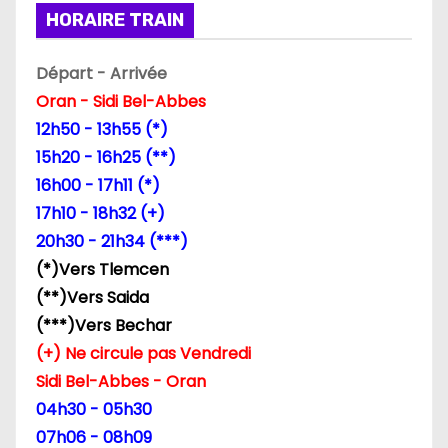
o
HORAIRE TRAIN
n
Départ - Arrivée
d
Oran - Sidi Bel-Abbes
12h50 - 13h55 (*)
e
15h20 - 16h25 (**)
l
16h00 - 17h11 (*)
17h10 - 18h32 (+)
’
20h30 - 21h34 (***)
a
(*)Vers Tlemcen
(**)Vers Saida
r
(***)Vers Bechar
t
(+) Ne circule pas Vendredi
Sidi Bel-Abbes - Oran
i
04h30 - 05h30
c
07h06 - 08h09