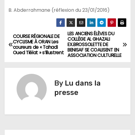
B. Abderrahmane (réflexion du 23/01/2016)
LES ANCIENS ÉLÈVES DU
N
COURSE RÉGIONALE DE
COLLÈGE AL GHAZALI
CYCLISME À ORAN Les
EX.BROSSOLETTE DE
a
coureurs de « Tahadi
BENISAF SE COALISENT EN
Oued Tlélat » s’illustrent
ASSOCIATION CULTURELLE
v
i
By
Lu dans la
g
presse
a
t
i