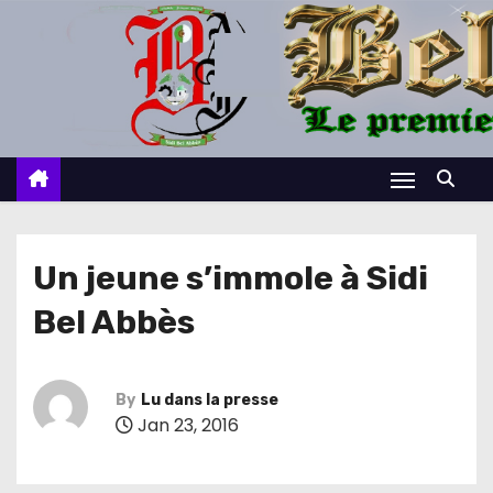
S
k
i
p
t
o
c
o
n
Un jeune s’immole à Sidi
t
Bel Abbès
e
n
t
By
Lu dans la presse
Jan 23, 2016