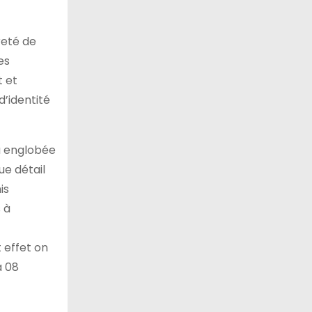
reté de
es
t et
d’identité
 a englobée
ue détail
is
 à
 effet on
à 08