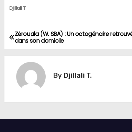
Djillali T
Zérouala (W. SBA) : Un octogénaire retrouv
N
dans son domicile
a
v
i
By
Djillali T.
g
a
t
i