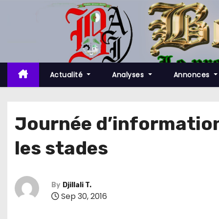
S
k
i
p
t
o
Actualité
Analyses
Annonces
c
o
n
Journée d’information 
t
les stades
e
n
t
By
Djillali T.
Sep 30, 2016