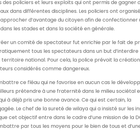
s des policiers et leurs exploits qui ont permis de gagner 
ux dans différentes disciplines. Les policiers ont organis
e s’approcher d’avantage du citoyen afin de confectionner u
dans les stades et dans la société en générale.
créer un comité de spectateur fut enrichie par le fait de 
ratiquement tous les spectateurs dans un but d’interdire 
erritoire national. Pour cela, la police prévoit la création
 fauteurs considérés comme dangereux.
battre ce fléau qui ne favorise en aucun cas le dévelo
illeurs prétendre à une fraternité dans le milieu sociétal
qui à déjà pris une bonne avance. Ce qui est certain, la
gée. Le chef de la sureté de wilaya qui a insisté sur les i
 que cet objectif entre dans le cadre d’une mission de la D
mbattre par tous les moyens pour le bien de tous et d’un