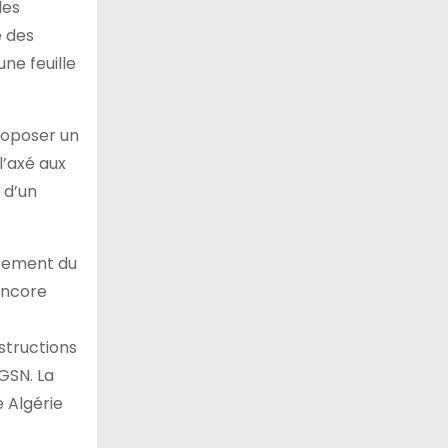
des
é des
ne feuille
proposer un
l’axé aux
 d’un
ppement du
 encore
nstructions
GSN. La
e Algérie