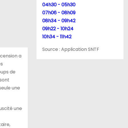
04h30 - 05h30
07h06 - 08h09
08h34 - 09h42
09h22 - 10h24
10h34 - 11h42
Source : Application SNTF
scension a
es
oups de
 sont
seule une
uscité une
aire,