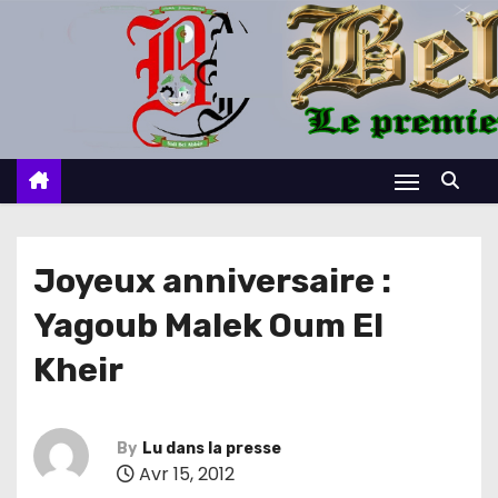
S
k
i
p
t
o
c
o
n
Joyeux anniversaire :
t
Yagoub Malek Oum El
e
n
Kheir
t
By
Lu dans la presse
Avr 15, 2012