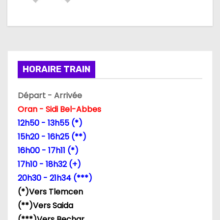
a
t
i
HORAIRE TRAIN
o
n
Départ - Arrivée
Oran - Sidi Bel-Abbes
d
12h50 - 13h55 (*)
e
15h20 - 16h25 (**)
16h00 - 17h11 (*)
l
17h10 - 18h32 (+)
’
20h30 - 21h34 (***)
(*)Vers Tlemcen
a
(**)Vers Saida
r
(***)Vers Bechar