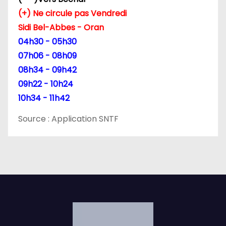
(+) Ne circule pas Vendredi
t
Sidi Bel-Abbes - Oran
i
04h30 - 05h30
07h06 - 08h09
c
08h34 - 09h42
l
09h22 - 10h24
10h34 - 11h42
e
Source : Application SNTF