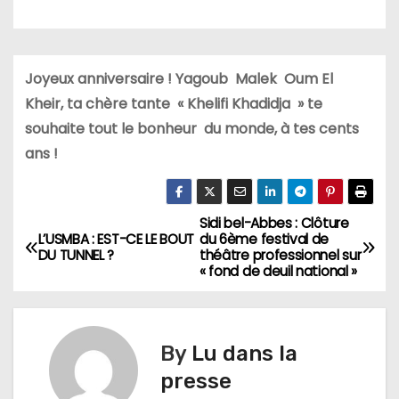
Joyeux anniversaire ! Yagoub Malek Oum El
Kheir, ta chère tante « Khelifi Khadidja » te
souhaite tout le bonheur du monde, à tes cents
ans !
Sidi bel-Abbes : Clôture
N
L’USMBA : EST-CE LE BOUT
du 6ème festival de
DU TUNNEL ?
théâtre professionnel sur
a
« fond de deuil national »
v
i
By
Lu dans la
g
presse