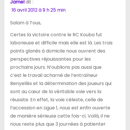
e
Jamel
dit :
16 avril 2012 à 9 h 25 min
l
Salam à Tous,
’
Certes la victoire contre le RC Kouba fut
a
laborieuse et difficile mais elle est là. Les trois
r
points glanés à domicile nous ouvrent des
perspectives réjouissantes pour les
t
prochains jours. N’oublions pas aussi que
i
c’est le travail acharné de l’entraîneur
Benyellès et la détermination des joueurs qui
c
sont au cœur de la véritable voie vers la
l
réussite. En effet, la voie céleste, celle de
l’accession en Ligue 1, nous est enfin ouverte
e
de manière sérieuse cette fois-ci. Voilà, il ne
nous reste plus que 3 journées à patienter