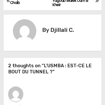
Yagoub Malek Oum El
Chaib
Kheir
a
v
i
By
Djillali C.
g
a
t
2 thoughts on “L’USMBA : EST-CE LE
i
BOUT DU TUNNEL ?”
o
n
d