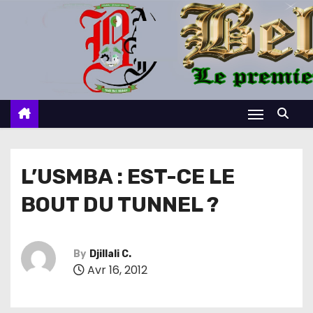
S
k
i
p
t
o
c
o
n
L’USMBA : EST-CE LE
t
BOUT DU TUNNEL ?
e
n
t
By
Djillali C.
Avr 16, 2012