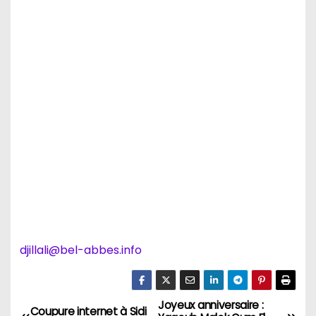
djillali@bel-abbes.info
Joyeux anniversaire :
N
Coupure internet à Sidi