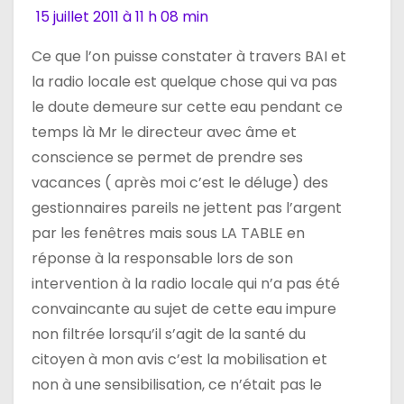
15 juillet 2011 à 11 h 08 min
l
Ce que l’on puisse constater à travers BAI et
’
la radio locale est quelque chose qui va pas
a
le doute demeure sur cette eau pendant ce
temps là Mr le directeur avec âme et
r
conscience se permet de prendre ses
t
vacances ( après moi c’est le déluge) des
gestionnaires pareils ne jettent pas l’argent
i
par les fenêtres mais sous LA TABLE en
c
réponse à la responsable lors de son
intervention à la radio locale qui n’a pas été
l
convaincante au sujet de cette eau impure
e
non filtrée lorsqu’il s’agit de la santé du
citoyen à mon avis c’est la mobilisation et
non à une sensibilisation, ce n’était pas le