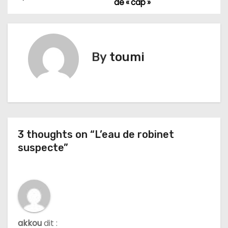
de « cap »
a
v
i
By
toumi
g
a
t
3 thoughts on “L’eau de robinet
i
suspecte”
o
n
d
e
akkou
dit :