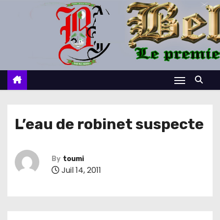
S
k
i
p
t
o
c
o
n
L’eau de robinet suspecte
t
e
n
By
toumi
Juil 14, 2011
t