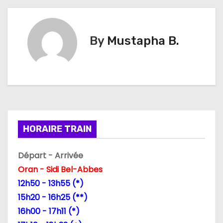
v
i
By
Mustapha B.
g
a
t
i
HORAIRE TRAIN
o
Départ - Arrivée
n
Oran - Sidi Bel-Abbes
d
12h50 - 13h55 (*)
15h20 - 16h25 (**)
e
16h00 - 17h11 (*)