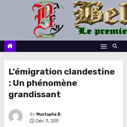
S
k
i
p
t
o
c
o
n
L’émigration clandestine
t
: Un phénomène
e
n
grandissant
t
By
Mustapha B.
Déc 11, 2011