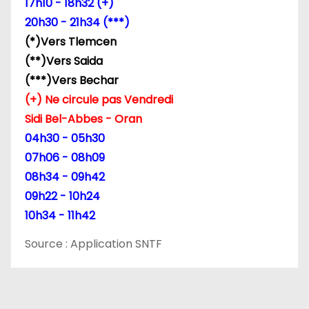
l
17h10 - 18h32 (+)
20h30 - 21h34 (***)
’
(*)Vers Tlemcen
a
(**)Vers Saida
(***)Vers Bechar
r
(+) Ne circule pas Vendredi
t
Sidi Bel-Abbes - Oran
04h30 - 05h30
i
07h06 - 08h09
c
08h34 - 09h42
09h22 - 10h24
l
10h34 - 11h42
e
Source : Application SNTF