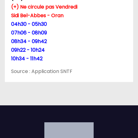
(+) Ne circule pas Vendredi
t
Sidi Bel-Abbes - Oran
i
04h30 - 05h30
07h06 - 08h09
c
08h34 - 09h42
l
09h22 - 10h24
10h34 - 11h42
e
Source : Application SNTF