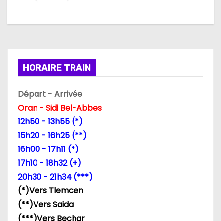
a
t
i
HORAIRE TRAIN
o
n
Départ - Arrivée
Oran - Sidi Bel-Abbes
d
12h50 - 13h55 (*)
e
15h20 - 16h25 (**)
16h00 - 17h11 (*)
l
17h10 - 18h32 (+)
’
20h30 - 21h34 (***)
(*)Vers Tlemcen
a
(**)Vers Saida
r
(***)Vers Bechar