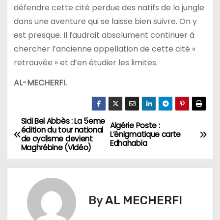
défendre cette cité perdue des natifs de la jungle
dans une aventure qui se laisse bien suivre. On y
est presque. Il faudrait absolument continuer à
chercher l’ancienne appellation de cette cité «
retrouvée » et d’en étudier les limites.
AL-MECHERFI.
Sidi Bel Abbès : La 5eme
N
Algérie Poste :
édition du tour national
L’énigmatique carte
de cyclisme devient
a
Edhahabia
Maghrébine (Vidéo)
v
i
By
AL MECHERFI
g