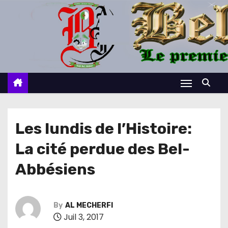
S
k
i
p
t
o
c
o
n
Les lundis de l’Histoire:
t
La cité perdue des Bel-
e
n
Abbésiens
t
By
AL MECHERFI
Juil 3, 2017