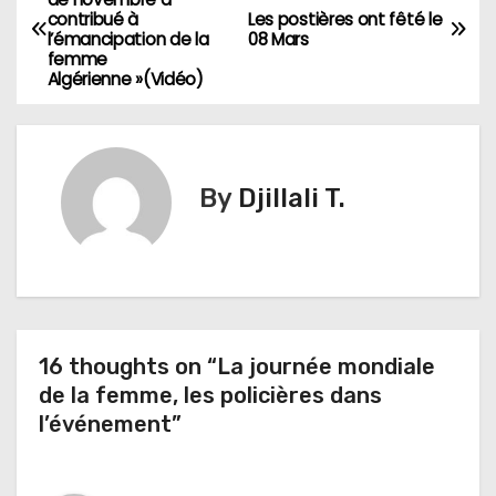
contribué à
Les postières ont fêté le
a
l’émancipation de la
08 Mars
femme
v
Algérienne »(Vidéo)
i
g
By
Djillali T.
a
t
i
o
16 thoughts on “La journée mondiale
de la femme, les policières dans
n
l’événement”
d