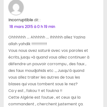
e
l
Incorruptible
dit :
’
18 mars 2015 à 0 h 19 min
a
Ohhhhhh …. Ahhhhh …. Ihhhhh allez Yazina
r
allah yahdik !!!!!!!!!!!!!
t
Vous nous avez saturé avec vos paroles et
écrits, jusqu »à quand vous allez continuer à
i
défendre un pouvoir corrompu , des faux ,
c
des faux moudjahids etc .., Jusqu’à quand
vous allez traiter les autres de tous les
l
blases qui vous tombent sous le nez?
e
Ca y est , fakou !! et foukna !!
Cette Algérie est foutue , et ceux qui la
commandent , cherchent justement ça.