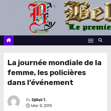
S
k
i
p
t
o
c
o
n
La journée mondiale de la
t
femme, les policières
e
n
dans l’événement
t
By
Djillali T.
Mar 9, 2015