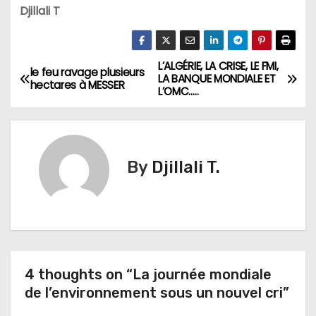
Djillali T
L’ALGÉRIE, LA CRISE, LE FMI,
N
le feu ravage plusieurs
LA BANQUE MONDIALE ET
hectares à MESSER
L’OMC…..
a
v
i
By
Djillali T.
g
a
t
4 thoughts on “La journée mondiale
i
de l’environnement sous un nouvel cri”
o