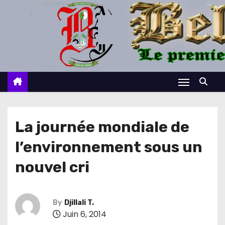
S
k
i
p
t
o
c
o
n
La journée mondiale de
t
l’environnement sous un
e
n
nouvel cri
t
By
Djillali T.
Juin 6, 2014