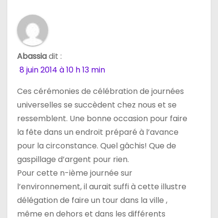
n
d
e
Abassia
dit :
8 juin 2014 à 10 h 13 min
l
Ces cérémonies de célébration de journées
’
universelles se succèdent chez nous et se
a
ressemblent. Une bonne occasion pour faire
la fête dans un endroit préparé à l’avance
r
pour la circonstance. Quel gâchis! Que de
t
gaspillage d’argent pour rien.
Pour cette n-ième journée sur
i
l’environnement, il aurait suffi à cette illustre
c
délégation de faire un tour dans la ville ,
même en dehors et dans les différents