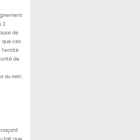
eignement
s 2
cause de
r que ces
l’entité
torité de
s au sein
menaçant
u fait que