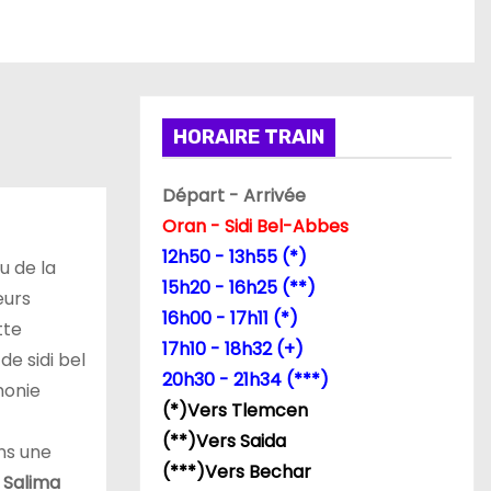
HORAIRE TRAIN
Départ - Arrivée
Oran - Sidi Bel-Abbes
12h50 - 13h55 (*)
u de la
15h20 - 16h25 (**)
eurs
16h00 - 17h11 (*)
tte
17h10 - 18h32 (+)
de sidi bel
20h30 - 21h34 (***)
monie
(*)Vers Tlemcen
(**)Vers Saida
ns une
(***)Vers Bechar
e Salima