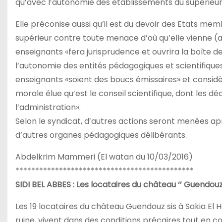
qu’avec l’autonomie des établissements du supérieur
Elle préconise aussi qu’il est du devoir des Etats 
supérieur contre toute menace d’où qu’elle vienne (art
enseignants «fera jurisprudence et ouvrira la boîte 
l’autonomie des entités pédagogiques et scientifiques
enseignants «soient des boucs émissaires» et consid
morale élue qu’est le conseil scientifique, dont les dé
l’administration».
Selon le syndicat, d’autres actions seront menées ap
d’autres organes pédagogiques délibérants.
Abdelkrim Mammeri (El watan du 10/03/2016)
*********************************************
SIDI BEL ABBES : Les locataires du château ‘’ Guendouz’
Les 19 locataires du château Guendouz sis à Sakia El 
ruine, vivent dans des conditions précaires tout en c