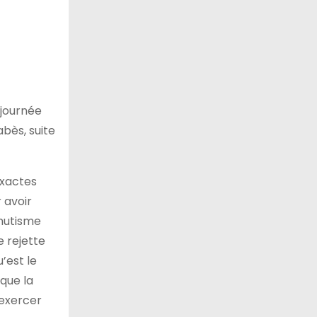
 journée
abès, suite
exactes
 avoir
 mutisme
e rejette
u’est le
que la
’exercer