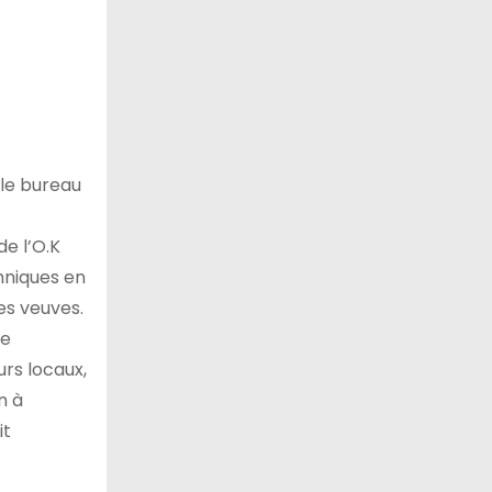
 le bureau
e l’O.K
chniques en
es veuves.
me
urs locaux,
n à
it