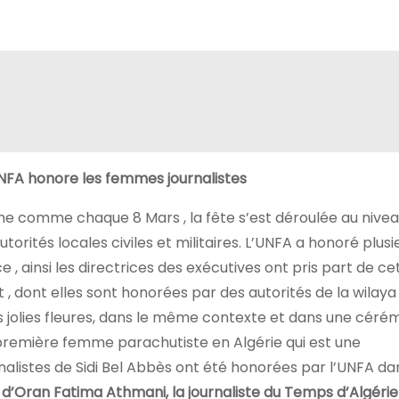
UNFA honore les femmes journalistes
me comme chaque 8 Mars , la fête s’est déroulée au nivea
rités locales civiles et militaires. L’UNFA a honoré plusi
, ainsi les directrices des exécutives ont pris part de ce
ent , dont elles sont honorées par des autorités de la wilaya 
 jolies fleures, dans le même contexte et dans une céré
 première femme parachutiste en Algérie qui est une
alistes de Sidi Bel Abbès ont été honorées par l’UNFA da
ho d’Oran Fatima Athmani, la journaliste du Temps d’Algéri