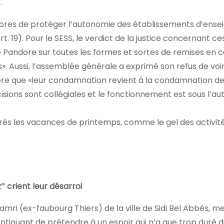
.
membres de protéger l’autonomie des établissements d’ens
. 19). Pour le SESS, le verdict de la justice concernant ce
de Pandore sur toutes les formes et sortes de remises en 
». Aussi, l’assemblée générale a exprimé son refus de voi
ère que «leur condamnation revient à la condamnation de 
cisions sont collégiales et le fonctionnement est sous l’au
rès les vacances de printemps, comme le gel des activité
’ crient leur désarroi
Hamri (ex-faubourg Thiers) de la ville de Sidi Bel Abbès, 
ontinuant de prétendre à un espoir qui n’a que trop duré d