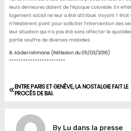
leurs demeures datent de l’époque coloniale. En effet
logement social ne leur a été attribué. Voyant l’ éta
n’hésitèrent point pour solliciter l’intervention des 
leur situation qui n’a pas été sans affecter le quotid
partie souffre de diverses maladies.
B. Abderrahmane (Réflexion du 05/03/2016)
************************
ENTRE PARIS ET GENÈVE, LA NOSTALGIE FAIT LE
N
PROCÈS DE BAI.
a
v
i
By
Lu dans la presse