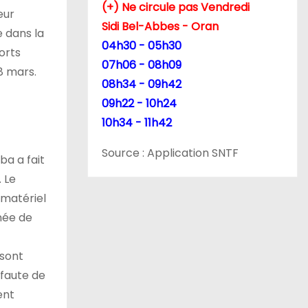
(+) Ne circule pas Vendredi
eur
Sidi Bel-Abbes - Oran
 dans la
04h30 - 05h30
orts
07h06 - 08h09
8 mars.
08h34 - 09h42
09h22 - 10h24
10h34 - 11h42
Source : Application SNTF
ba a fait
. Le
u matériel
née de
 sont
 faute de
ent