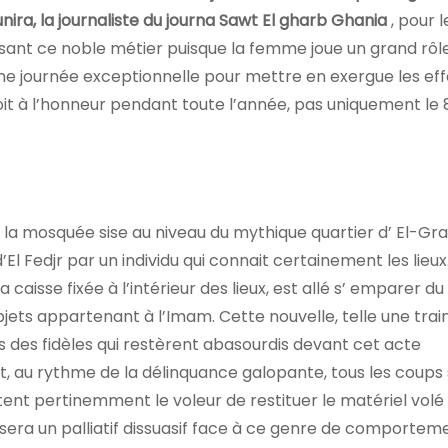
nira, la journaliste du journa Sawt El gharb Ghania
, pour l
sant ce noble métier puisque la femme joue un grand rôle
une journée exceptionnelle pour mettre en exergue les eff
oit à l’honneur pendant toute l’année, pas uniquement le 
a mosquée sise au niveau du mythique quartier d’ El-Gra
El Fedjr par un individu qui connait certainement les lieux
 caisse fixée à l’intérieur des lieux, est allé s’ emparer d
jets appartenant à l’Imam. Cette nouvelle, telle une trai
s des fidèles qui restèrent abasourdis devant cet acte
et, au rythme de la délinquance galopante, tous les coups
rtent pertinemment le voleur de restituer le matériel volé
i sera un palliatif dissuasif face à ce genre de comportem