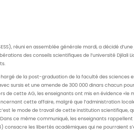
(SESS), réuni en assemblée générale mardi, a décidé d’une
rations des conseils scientifiques de l’université Djilali Li
ts.
 chargé de la post-graduation de la faculté des sciences 
avec sursis et une amende de 300 000 dinars chacun pour
Lors de cette AG, les enseignants ont mis en évidence «le
ncernant cette affaire, malgré que l’administration local
’est le mode de travail de cette institution scientifique, q
S. Dans ce même communiqué, les enseignants rappellent 
18) consacre les libertés académiques qui ne pourraient s