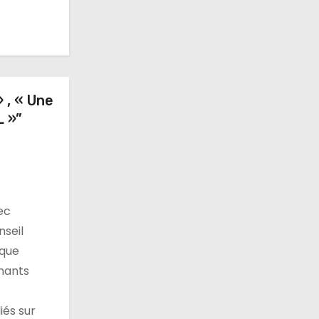
 , « Une
L »”
ec
nseil
ique
gnants
iés sur