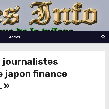
Accès
 journalistes
e japon finance
L »