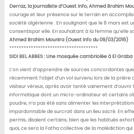
Derraz, la journaliste d’Ouest Info, Ahmed Brahim Mou
courage et leur présence sur le terrain en accomplis
société algérienne . En soulignant que le 8 mars est 
consentispar elle. En souhaitant à la femme qu’elle s
Ahmed Brahim Mounira (Ouest info du 09/03/2016)
*************************************
SIDI BEL ABBES : Une mosquée cambriolée à El Graba
L’on vient d’apprendre de sources concordantes que l
récemment l’objet d’un vol survenu lors de la prière d’
visiteur véreux, après avoir tenté vainement d’ouvrir la
informatique dont un micro-ordinateur et certains ob
poudre, n’a pas été sans alimenter les interprétation
impardonnable de surcroit dans un lieu sacré. En eff
permis, disaient certains, bien que les habitués exho
quoi, ce sera la Fatha collective de la malédiction qu