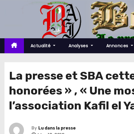
S
k
i
p
t
o
Actualité
Analyses
Annonces
c
o
n
La presse et SBA cett
t
honorées » , « Une mo
e
n
l’association Kafil el 
t
By
Lu dans la presse