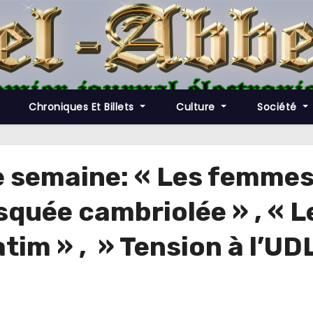
Chroniques Et Billets
Culture
Société
e semaine: « Les femmes
squée cambriolée » , « L
Yatim » , » Tension à l’UD