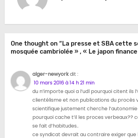
g
a
t
One thought on “La presse et SBA cette s
i
mosquée cambriolée » , « Le japon finance l
o
n
alger-newyork
dit :
10 mars 2016 à 14 h 21 min
d
du n’importe quoi a l’udl pourquoi citent il
e
clientélisme et non publications du procès ve
scientifique justement cherche l’autonomie 
l
pourquoi cache t’il les proces verbeaux?? 
’
se fait d’habitudes..
ce syndicat devrait au contraire exiger que 
a