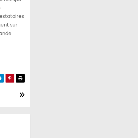
n
testataires
gent sur
rande