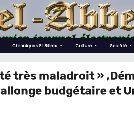
Chroniques Et Billets
Culture
Société
été très maladroit » ,D
rallonge budgétaire et 