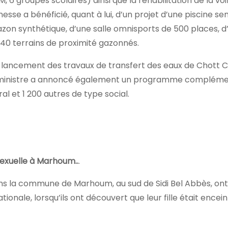
, 6 groupes scolaires) ainsi que la réhabilitation de la voir
unesse a bénéficié, quant à lui, d’un projet d’une piscine se
azon synthétique, d’une salle omnisports de 500 places, d
e 40 terrains de proximité gazonnés.
, le lancement des travaux de transfert des eaux de Chott 
r ministre a annoncé également un programme compléme
l et 1 200 autres de type social.
exuelle à Marhoum..
.
ns la commune de Marhoum, au sud de Sidi Bel Abbès, on
tionale, lorsqu’ils ont découvert que leur fille était encei