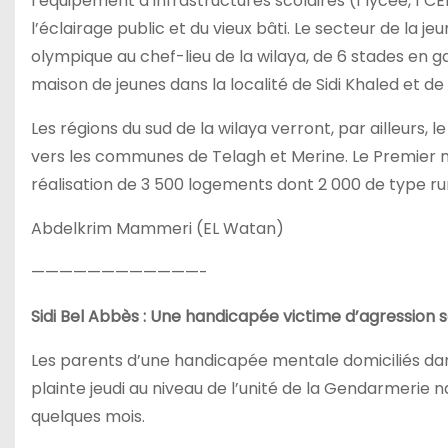
l’équipement d’infrastructures scolaires (1 lycée, 1 CEM
l’éclairage public et du vieux bâti. Le secteur de la je
olympique au chef-lieu de la wilaya, de 6 stades en g
maison de jeunes dans la localité de Sidi Khaled et d
Les régions du sud de la wilaya verront, par ailleurs
vers les communes de Telagh et Merine. Le Premie
réalisation de 3 500 logements dont 2 000 de type rura
Abdelkrim Mammeri (EL Watan)
————————————-
Sidi Bel Abbès
:
Une handicapée victime d’agression s
Les parents d’une handicapée mentale domiciliés da
plainte jeudi au niveau de l’unité de la Gendarmerie na
quelques mois.