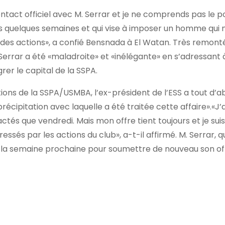
contact officiel avec M. Serrar et je ne comprends pas le 
quelques semaines et qui vise à imposer un homme qui n
des actions», a confié Bensnada à El Watan. Très remonté
errar a été «maladroite» et «inélégante» en s’adressant 
rer le capital de la SSPA.
tions de la SSPA/USMBA, l’ex-président de l’ESS a tout d’
écipitation avec laquelle a été traitée cette affaire».«J’a
actés que vendredi. Mais mon offre tient toujours et je sui
ressés par les actions du club», a-t-il affirmé. M. Serrar, q
r la semaine prochaine pour soumettre de nouveau son of