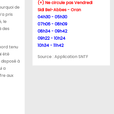
(+) Ne circule pas Vendredi
pourquoi de
Sidi Bel-Abbes - Oran
’a pris
04h30 - 05h30
, le
07h06 - 08h09
à des
08h34 - 09h42
09h22 - 10h24
10h34 - 11h42
abord tenu
i été
Source : Application SNTF
s disposé à
ui a
fre aux