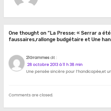
g
a
t
One thought on “La Presse: « Serrar a ét
i
faussaires,rallonge budgétaire et Une han
o
n
21Grammes
dit :
28 octobre 2013 à 11 h 38 min
d
Une pensée sincère pour l’handicapée,et un
e
l
Comments are closed.
’
a