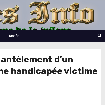
Accès
émantèlement d’un
Une handicapée victime