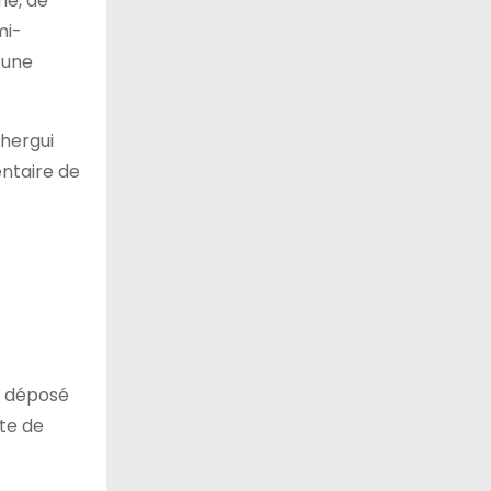
ie, de
mi-
’une
Chergui
ntaire de
t déposé
nte de