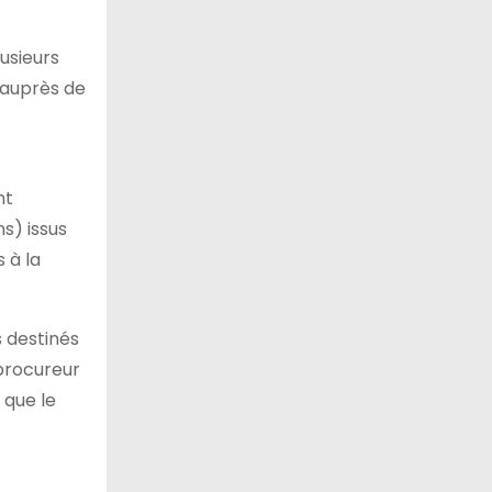
usieurs
i auprès de
nt
s) issus
 à la
s destinés
 procureur
 que le