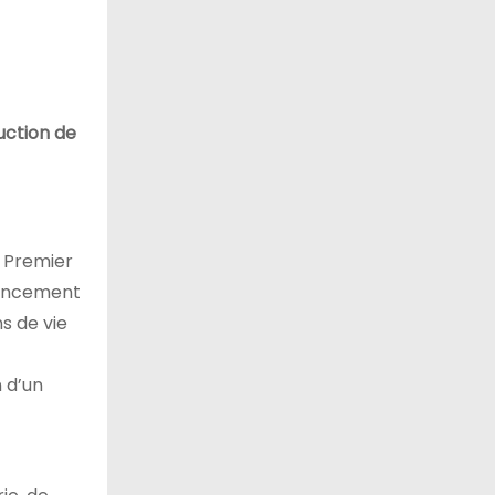
uction de
u Premier
inancement
s de vie
 d’un