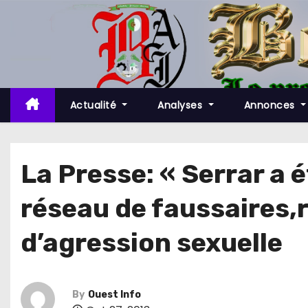
S
k
i
p
t
o
Actualité
Analyses
Annonces
c
o
n
La Presse: « Serrar a 
t
réseau de faussaires,
e
n
d’agression sexuelle
t
By
Ouest Info