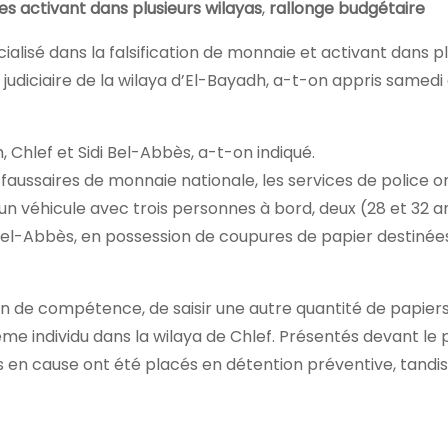
s activant dans plusieurs wilayas
,
rallonge budgétaire
ialisé dans la falsification de monnaie et activant dans pl
e judiciaire de la wilaya d’El-Bayadh, a-t-on appris samed
 Chlef et Sidi Bel-Abbès, a-t-on indiqué.
 faussaires de monnaie nationale, les services de police o
un véhicule avec trois personnes à bord, deux (28 et 32 an
i Bel-Abbès, en possession de coupures de papier destinées
ion de compétence, de saisir une autre quantité de papier
ième individu dans la wilaya de Chlef. Présentés devant le
is en cause ont été placés en détention préventive, tandis