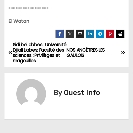
*****************
El Watan
Sidi bel abbes : Université
N
Djilali Liabes: Faculté des
NOS ANCÊTRES LES
sciences : Privilèges et
GAULOIS
a
magouilles
v
i
By
Ouest Info
g
a
t