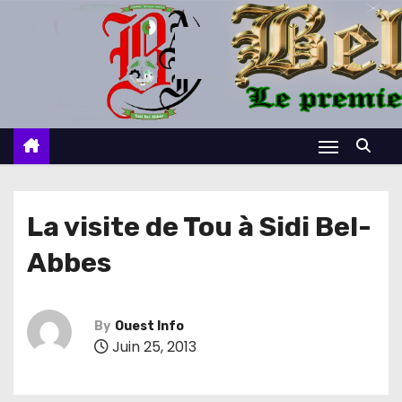
S
k
i
p
t
o
c
o
n
La visite de Tou à Sidi Bel-
t
Abbes
e
n
t
By
Ouest Info
Juin 25, 2013