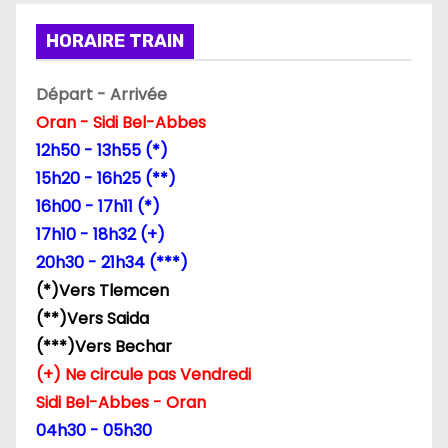
i
HORAIRE TRAIN
o
n
Départ - Arrivée
Oran - Sidi Bel-Abbes
d
12h50 - 13h55 (*)
e
15h20 - 16h25 (**)
16h00 - 17h11 (*)
l
17h10 - 18h32 (+)
’
20h30 - 21h34 (***)
(*)Vers Tlemcen
a
(**)Vers Saida
r
(***)Vers Bechar
(+) Ne circule pas Vendredi
t
Sidi Bel-Abbes - Oran
i
04h30 - 05h30