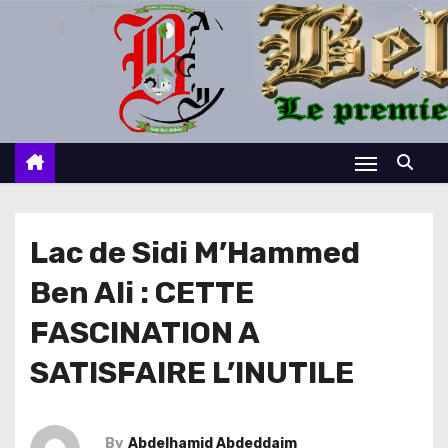
S
k
i
p
t
o
c
o
n
Lac de Sidi M’Hammed
t
Ben Ali : CETTE
e
n
FASCINATION A
t
SATISFAIRE L’INUTILE
By
Abdelhamid Abdeddaim