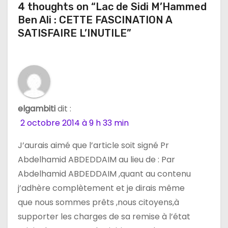
i
4 thoughts on “Lac de Sidi M’Hammed
Ben Ali : CETTE FASCINATION A
o
SATISFAIRE L’INUTILE”
n
d
e
l
elgambiti
dit :
2 octobre 2014 à 9 h 33 min
’
J’aurais aimé que l’article soit signé Pr
a
Abdelhamid ABDEDDAIM au lieu de : Par
r
Abdelhamid ABDEDDAIM ,quant au contenu
j’adhère complètement et je dirais même
t
que nous sommes prêts ,nous citoyens,à
i
supporter les charges de sa remise à l’état