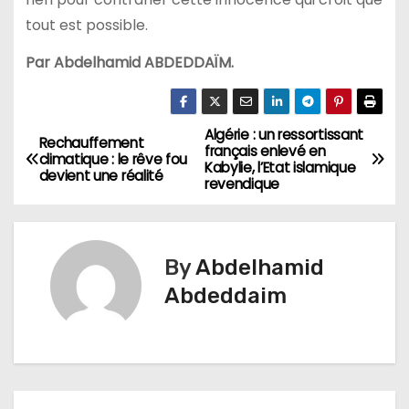
tout est possible.
Par Abdelhamid ABDEDDAÏM.
Algérie : un ressortissant
N
Rechauffement
français enlevé en
climatique : le rêve fou
Kabylie, l’Etat islamique
a
devient une réalité
revendique
v
i
By
Abdelhamid
g
Abdeddaim
a
t