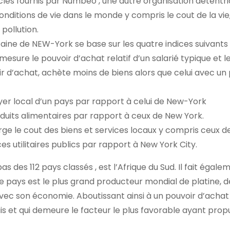
lés fournis par Numbeo , une autre organisation détentri
ditions de vie dans le monde y compris le cout de la vie,
 pollution.
ine de NEW-York se base sur les quatre indices suivants 
 mesure le pouvoir d’achat relatif d’un salarié typique et
oir d’achat, achète moins de biens alors que celui avec un
loyer local d’un pays par rapport à celui de New-York
oduits alimentaires par rapport à ceux de New York.
rge le cout des biens et services locaux y compris ceux d
ces utilitaires publics par rapport à New York City.
s des 112 pays classés , est l’Afrique du Sud. Il fait égal
 ce pays est le plus grand producteur mondial de platine, de
avec son économie. Aboutissant ainsi à un pouvoir d’achat
is et qui demeure le facteur le plus favorable ayant prop