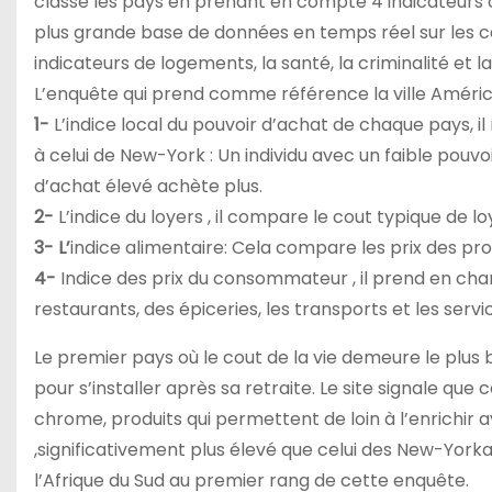
classé les pays en prenant en compte 4 indicateurs c
plus grande base de données en temps réel sur les con
indicateurs de logements, la santé, la criminalité et la
L’enquête qui prend comme référence la ville América
1-
L’indice local du pouvoir d’achat de chaque pays, il
à celui de New-York : Un individu avec un faible pouv
d’achat élevé achète plus.
2-
L’indice du loyers , il compare le cout typique de 
3- L’
indice alimentaire: Cela compare les prix des pr
4-
Indice des prix du consommateur , il prend en cha
restaurants, des épiceries, les transports et les servi
Le premier pays où le cout de la vie demeure le plus ba
pour s’installer après sa retraite. Le site signale que
chrome, produits qui permettent de loin à l’enrichir 
,significativement plus élevé que celui des New-Yorka
l’Afrique du Sud au premier rang de cette enquête.