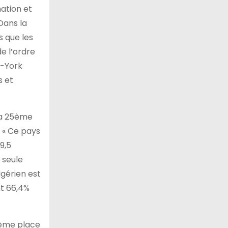
ation et
Dans la
s que les
e l’ordre
w-York
s et
 la 25ème
e « Ce pays
9,5
 seule
lgérien est
nt 66,4%
46ème place