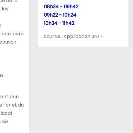
ce de la
08h34 - 09h42
 les
09h22 - 10h24
10h34 - 11h42
:
 le compare
Source : Application SNTF
 pouvoir
es
ement bon
 l’or et du
 local
ulsé