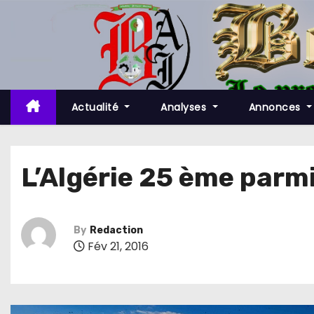
S
k
i
p
t
o
Actualité
Analyses
Annonces
c
o
n
L’Algérie 25 ème parmi
t
e
n
By
Redaction
t
Fév 21, 2016