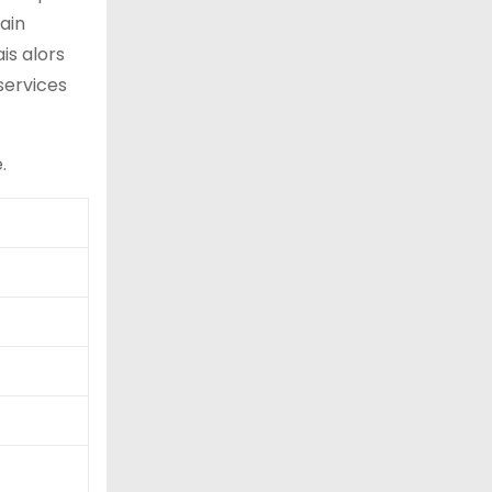
ain
is alors
 services
.