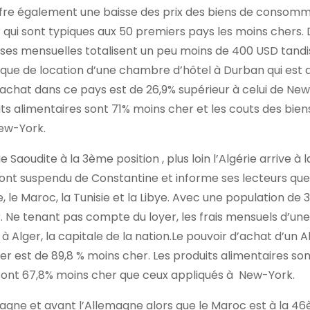
offre également une baisse des prix des biens de consomm
r qui sont typiques aux 50 premiers pays les moins chers. 
nses mensuelles totalisent un peu moins de 400 USD tandi
ique de location d’une chambre d’hôtel à Durban qui est d
’achat dans ce pays est de 26,9% supérieur à celui de Ne
its alimentaires sont 71% moins cher et les couts des bien
New-York.
ie Saoudite à la 3ème position , plus loin l’Algérie arrive à
 pont suspendu de Constantine et informe ses lecteurs qu
le Maroc, la Tunisie et la Libye. Avec une population de 3
. Ne tenant pas compte du loyer, les frais mensuels d’une
 Alger, la capitale de la nation.Le pouvoir d’achat d’un A
oyer est de 89,8 % moins cher. Les produits alimentaires so
x sont 67,8% moins cher que ceux appliqués à New-York.
spagne et avant l’Allemagne alors que le Maroc est à la 