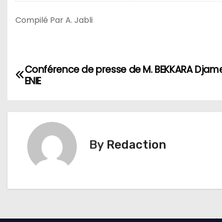
Compilé Par A. Jabli
N
Conférence de presse de M. BEKKARA Djam
ENIE
a
v
i
By
Redaction
g
a
t
i