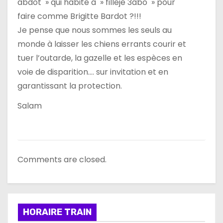
abdot » qui habite à » filleje 3abo » pour
t
faire comme Brigitte Bardot ?!!!
i
Je pense que nous sommes les seuls au
monde à laisser les chiens errants courir et
c
tuer l’outarde, la gazelle et les espèces en
l
voie de disparition…. sur invitation et en
garantissant la protection.
e
Salam
Comments are closed.
HORAIRE TRAIN