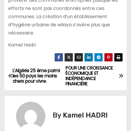
provenir des communes limitrophes puisque les
efforts ne sont pas coordonnés entre ces
communes. La création d’un établissement
d’hygiène urbaine de wilaya s’avère plus que
nécessaire .
Kamel Hadri
POUR UNE CROISSANCE
N
L’Algérie 25 ème parmi
ÉCONOMIQUE ET
les 50 pays les moins
INDÉPENDANCE
a
chers pour vivre.
FINANCIÈRE
v
i
By
Kamel HADRI
g