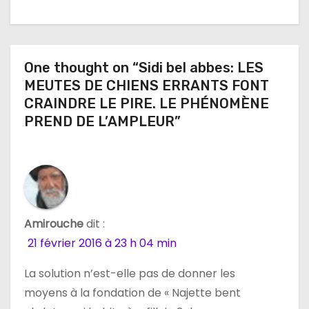
a
t
i
One thought on “Sidi bel abbes: LES
MEUTES DE CHIENS ERRANTS FONT
o
CRAINDRE LE PIRE. LE PHÉNOMÈNE
n
PREND DE L’AMPLEUR”
d
e
l
Amirouche
dit :
’
21 février 2016 à 23 h 04 min
a
La solution n’est-elle pas de donner les
r
moyens à la fondation de « Najette bent