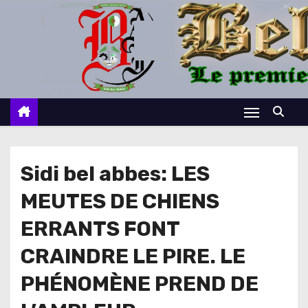
S
k
i
p
t
o
c
o
n
Sidi bel abbes: LES
t
MEUTES DE CHIENS
e
n
ERRANTS FONT
t
CRAINDRE LE PIRE. LE
PHÉNOMÈNE PREND DE