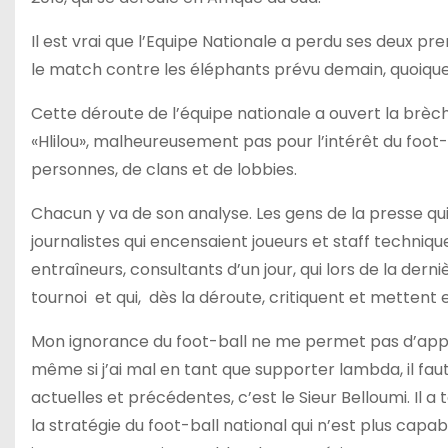
Il est vrai que l’Equipe Nationale a perdu ses deux pre
le match contre les éléphants prévu demain, quoique 
Cette déroute de l’équipe nationale a ouvert la brèc
«Hlilou», malheureusement pas pour l’intérêt du foot-
personnes, de clans et de lobbies.
Chacun y va de son analyse. Les gens de la presse qu
journalistes qui encensaient joueurs et staff technique
entraîneurs, consultants d’un jour, qui lors de la dern
tournoi et qui, dès la déroute, critiquent et mettent 
Mon ignorance du foot-ball ne me permet pas d’appor
même si j’ai mal en tant que supporter lambda, il fau
actuelles et précédentes, c’est le Sieur Belloumi. Il a 
la stratégie du foot-ball national qui n’est plus capa