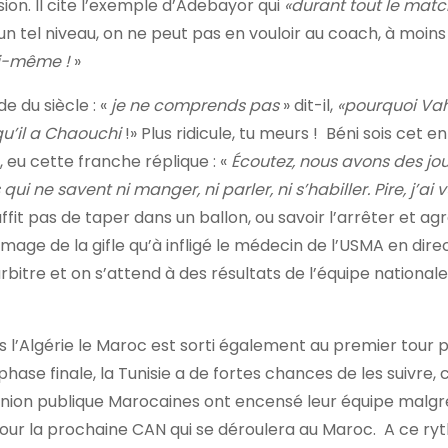
on. Il cite l’exemple d’Adebayor qui
«durant tout le matc
un tel niveau, on ne peut pas en vouloir au coach, à moins 
ui-même !
»
e du siècle : «
je ne comprends pas
» dit-il,
«pourquoi Va
 qu’il a Chaouchi
!» Plus ridicule, tu meurs ! Béni sois cet e
, eu cette franche réplique : «
Écoutez, nous avons des jo
ui ne savent ni manger, ni parler, ni s’habiller. Pire, j’ai 
uffit pas de taper dans un ballon, ou savoir l’arrêter et ag
image de la gifle qu’à infligé le médecin de l’USMA en dire
rbitre et on s’attend à des résultats de l’équipe nationale
s l’Algérie le Maroc est sorti également au premier tour 
ase finale, la Tunisie a de fortes chances de les suivre, 
opinion publique Marocaines ont encensé leur équipe malgr
 pour la prochaine CAN qui se déroulera au Maroc. A ce ry