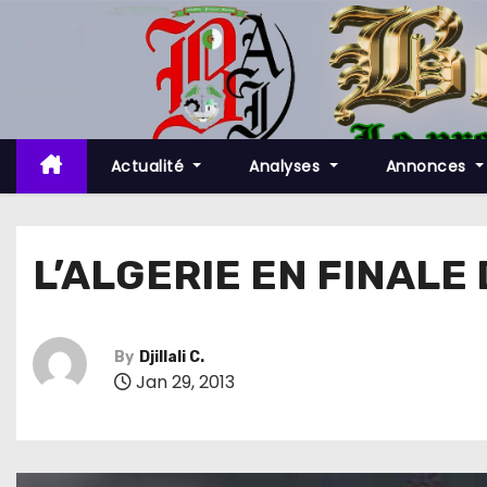
S
k
i
p
t
o
Actualité
Analyses
Annonces
c
o
n
L’ALGERIE EN FINALE 
t
e
n
By
Djillali C.
t
Jan 29, 2013