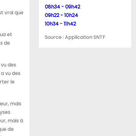
08h34 - 09h42
st vrai que
09h22 - 10h24
10h34 - 11h42
ua et
Source : Application SNTF
ts de
 vu des
 a vu des
rter le
eur, mais
lyses
eur, mais à
que de