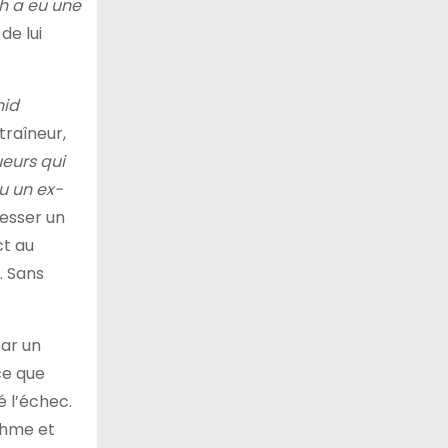
h a eu une
de lui
hid
ntraîneur,
ueurs qui
vu un ex-
resser un
ct au
. Sans
par un
ce que
é l’échec.
thme et