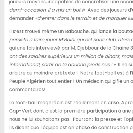
joueurs moyens, incapables de concrétiser une occasi
demi-occasion, il a mis un but !
» Avec des joueurs d’
demander
«d’entrer dans le terrain et de marquer l
Il s’est trouvé même un Babouche, qui lance la boutad
persiste à faire jouer M’Bolhi qui est sans club, alors
qui une fois interviewé par M. Djebbour de la Chaîne 3
ont des salaires supérieurs un million de dinars, mais q
international, sortir de la douche pieds nus ! »
Il ne s
arbitre au moindre prétexte ! Notre foot-ball est à l’
Peuple Algérien tout entier ! Un médecin qui gifle un a
commentaires!
Le foot-ball maghrébin est réellement en crise. Aprè
Cap-Vert dont c’est la première participation à une ph
nous ne lui souhaitons pas. Pourtant la presse et l’
Ils disent que l’équipe est en phase de construction