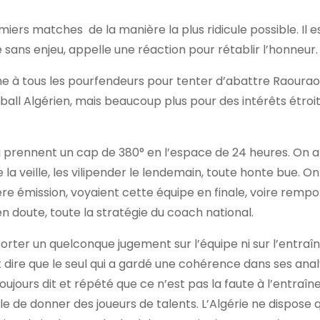
miers matches de la manière la plus ridicule possible. Il e
sans enjeu, appelle une réaction pour rétablir l’honneur.
he à tous les pourfendeurs pour tenter d’abattre Raourao
ball Algérien, mais beaucoup plus pour des intérêts étroi
i prennent un cap de 380° en l’espace de 24 heures. On a
 la veille, les vilipender le lendemain, toute honte bue. On
ière émission, voyaient cette équipe en finale, voire rempo
en doute, toute la stratégie du coach national.
ter un quelconque jugement sur l’équipe ni sur l’entraîn
t dire que le seul qui a gardé une cohérence dans ses ana
toujours dit et répété que ce n’est pas la faute à l’entraîn
ble de donner des joueurs de talents. L’Algérie ne dispose 