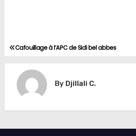
Cafouillage à l’APC de Sidi bel abbes
N
a
v
By
Djillali C.
i
g
a
t