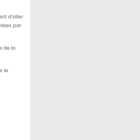
nt d’aller
mmises par
e de la
s le