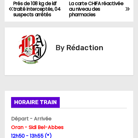
Prés de 108 kg de kif
La carte CHIFA réactivée
N
traité interceptés, 04
au niveau des
suspects arrêtés
pharmacies
a
v
i
By
Rédaction
g
a
t
i
HORAIRE TRAIN
o
Départ - Arrivée
n
Oran - Sidi Bel-Abbes
d
12h50 - 13h55 (*)