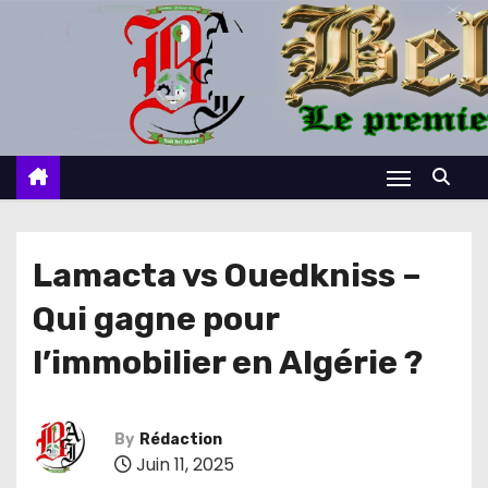
S
k
i
p
t
o
c
o
n
Lamacta vs Ouedkniss –
t
Qui gagne pour
e
n
l’immobilier en Algérie ?
t
By
Rédaction
Juin 11, 2025