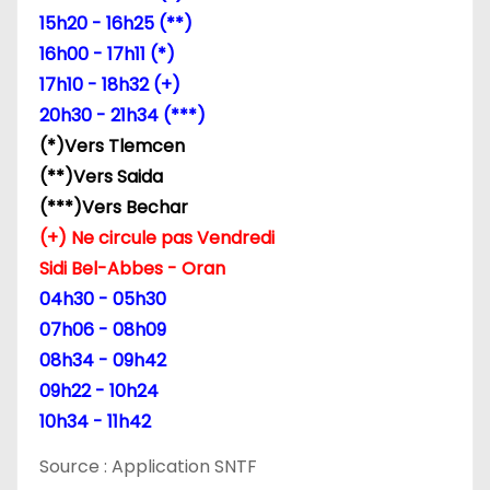
15h20 - 16h25 (**)
e
16h00 - 17h11 (*)
l
17h10 - 18h32 (+)
20h30 - 21h34 (***)
’
(*)Vers Tlemcen
a
(**)Vers Saida
(***)Vers Bechar
r
(+) Ne circule pas Vendredi
t
Sidi Bel-Abbes - Oran
04h30 - 05h30
i
07h06 - 08h09
c
08h34 - 09h42
09h22 - 10h24
l
10h34 - 11h42
e
Source : Application SNTF