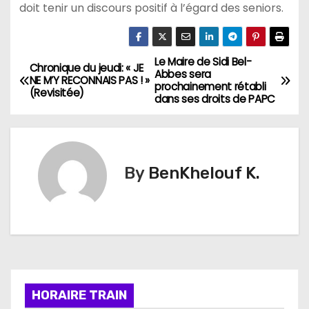
doit tenir un discours positif à l’égard des seniors.
Le Maire de Sidi Bel-
N
Chronique du jeudi: « JE
Abbes sera
NE M’Y RECONNAIS PAS ! »
prochainement rétabli
a
(Revisitée)
dans ses droits de PAPC
v
i
By
BenKhelouf K.
g
a
t
i
HORAIRE TRAIN
o