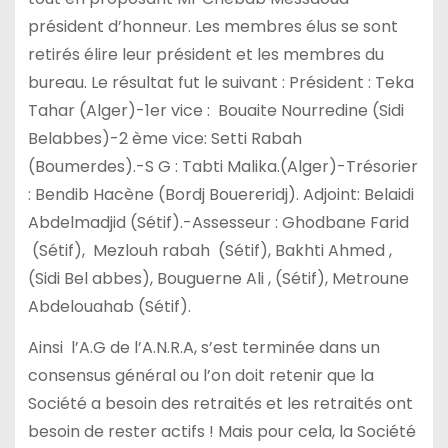
président d’honneur. Les membres élus se sont
retirés élire leur président et les membres du
bureau. Le résultat fut le suivant : Président : Teka
Tahar (Alger)-1er vice : Bouaite Nourredine (Sidi
Belabbes)-2 ème vice: Setti Rabah
(Boumerdes).-S G : Tabti Malika.(Alger)-Trésorier
: Bendib Hacène (Bordj Bouereridj). Adjoint: Belaidi
Abdelmadjid (Sétif).-Assesseur : Ghodbane Farid
(Sétif), Mezlouh rabah (Sétif), Bakhti Ahmed ,
(Sidi Bel abbes), Bouguerne Ali , (Sétif), Metroune
Abdelouahab (Sétif).
Ainsi l’A.G de l’A.N.R.A, s’est terminée dans un
consensus général ou l’on doit retenir que la
Société a besoin des retraités et les retraités ont
besoin de rester actifs ! Mais pour cela, la Société