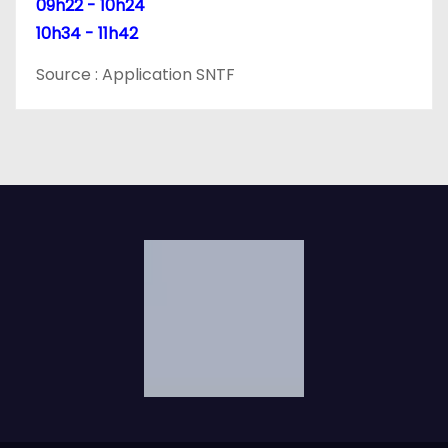
l
09h22 - 10h24
10h34 - 11h42
e
Source : Application SNTF