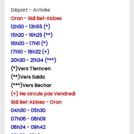
n
Départ - Arrivée
Oran - Sidi Bel-Abbes
d
12h50 - 13h55 (*)
e
15h20 - 16h25 (**)
16h00 - 17h11 (*)
l
17h10 - 18h32 (+)
’
20h30 - 21h34 (***)
(*)Vers Tlemcen
a
(**)Vers Saida
r
(***)Vers Bechar
(+) Ne circule pas Vendredi
t
Sidi Bel-Abbes - Oran
i
04h30 - 05h30
07h06 - 08h09
c
08h34 - 09h42