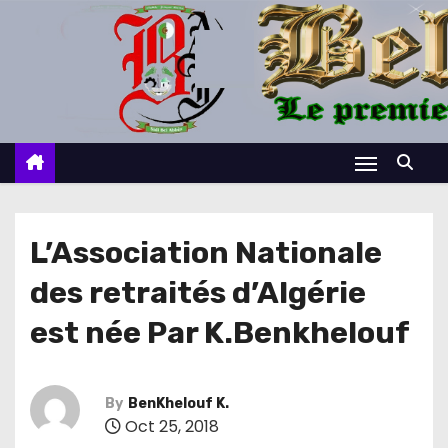
S
k
i
p
t
o
c
o
n
L’Association Nationale
t
des retraités d’Algérie
e
n
est née Par K.Benkhelouf
t
By
BenKhelouf K.
Oct 25, 2018