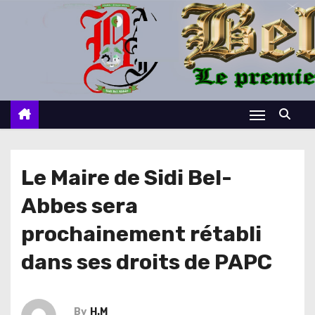
S
k
i
p
t
o
c
o
n
Le Maire de Sidi Bel-
t
Abbes sera
e
n
prochainement rétabli
t
dans ses droits de PAPC
By
H.M