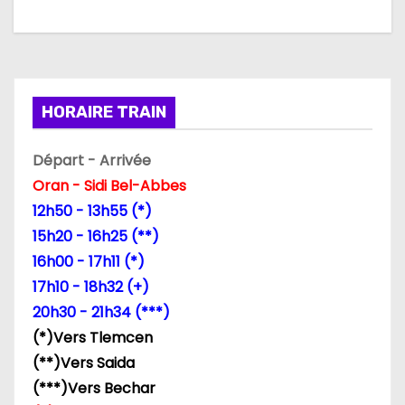
a
t
i
HORAIRE TRAIN
o
n
Départ - Arrivée
Oran - Sidi Bel-Abbes
d
12h50 - 13h55 (*)
e
15h20 - 16h25 (**)
16h00 - 17h11 (*)
l
17h10 - 18h32 (+)
’
20h30 - 21h34 (***)
(*)Vers Tlemcen
a
(**)Vers Saida
r
(***)Vers Bechar