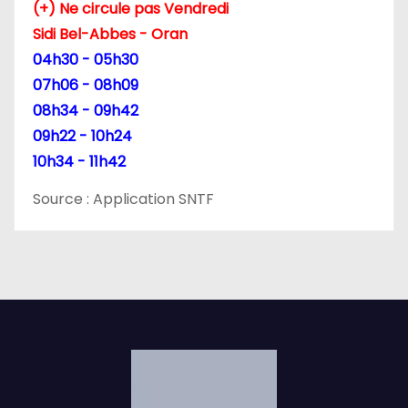
(+) Ne circule pas Vendredi
t
Sidi Bel-Abbes - Oran
i
04h30 - 05h30
07h06 - 08h09
c
08h34 - 09h42
l
09h22 - 10h24
10h34 - 11h42
e
Source : Application SNTF