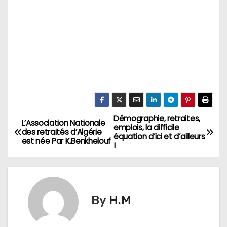
Démographie, retraites,
N
L’Association Nationale
emplois, la difficile
des retraités d’Algérie
équation d’ici et d’ailleurs
a
est née Par K.Benkhelouf
!
v
i
By
H.M
g