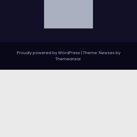
Proudly powered by WordPress
|
Theme: Newses by
Themeansar
.