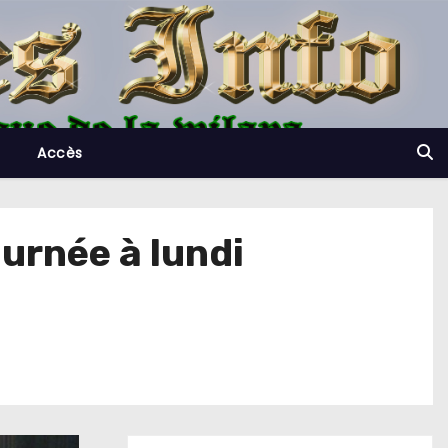
Accès
urnée à lundi