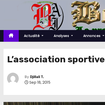
S
k
i
p
t
o
Actualité
Analyses
Annonces
c
o
n
L’association sportive
t
e
n
By
Djillali T.
t
Sep 18, 2015