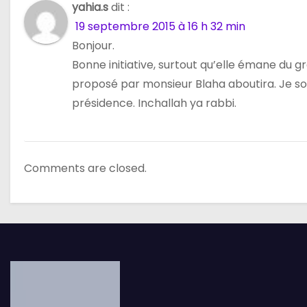
yahia.s
dit :
n
19 septembre 2015 à 16 h 32 min
d
Bonjour.
Bonne initiative, surtout qu’elle émane du g
e
proposé par monsieur Blaha aboutira. Je so
l
présidence. Inchallah ya rabbi.
’
a
Comments are closed.
r
t
i
c