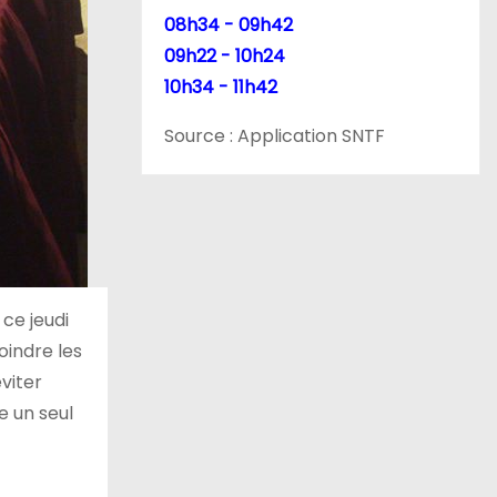
08h34 - 09h42
09h22 - 10h24
10h34 - 11h42
Source : Application SNTF
ce jeudi
oindre les
éviter
e un seul