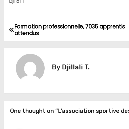
Djillali T
Formation professionnelle, 7035 apprentis
N
attendus
a
v
i
By
Djillali T.
g
a
t
One thought on “L’association sportive de
i
o