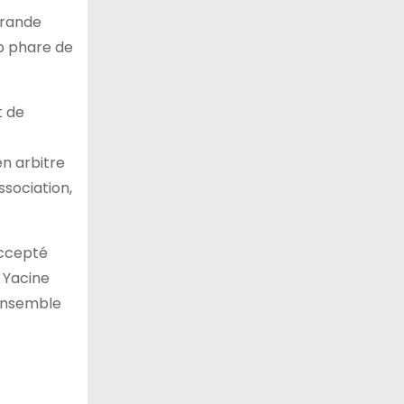
grande
ub phare de
t de
n arbitre
ssociation,
accepté
b Yacine
 ensemble