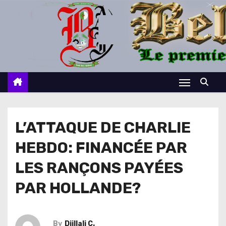
S
k
i
p
t
o
c
o
n
L’ATTAQUE DE CHARLIE
t
HEBDO: FINANCÉE PAR
e
n
LES RANÇONS PAYÉES
t
PAR HOLLANDE?
By
Djillali C.