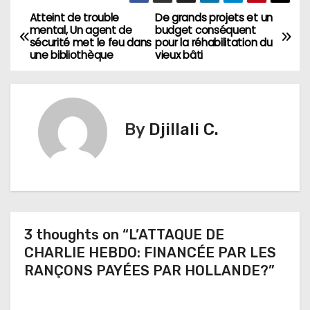
Atteint de trouble
De grands projets et un
N
mental, Un agent de
budget conséquent
sécurité met le feu dans
pour la réhabilitation du
a
une bibliothèque
vieux bâti
v
i
By
Djillali C.
g
a
t
i
3 thoughts on “L’ATTAQUE DE
CHARLIE HEBDO: FINANCÉE PAR LES
o
RANÇONS PAYÉES PAR HOLLANDE?”
n