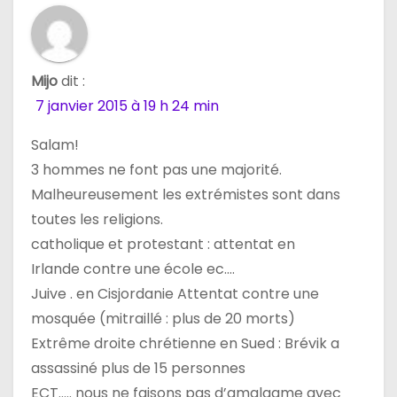
d
e
l
Mijo
dit :
7 janvier 2015 à 19 h 24 min
’
Salam!
a
3 hommes ne font pas une majorité.
r
Malheureusement les extrémistes sont dans
toutes les religions.
t
catholique et protestant : attentat en
i
Irlande contre une école ec….
Juive . en Cisjordanie Attentat contre une
c
mosquée (mitraillé : plus de 20 morts)
l
Extrême droite chrétienne en Sued : Brévik a
assassiné plus de 15 personnes
e
ECT….. nous ne faisons pas d’amalgame avec