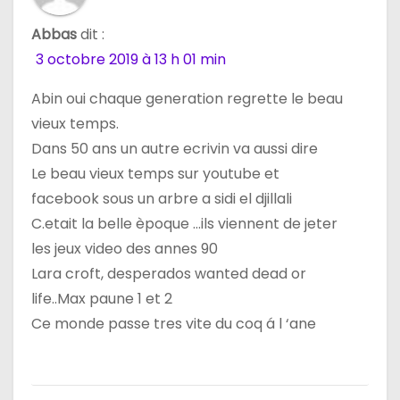
e
Abbas
dit :
l
3 octobre 2019 à 13 h 01 min
’
Abin oui chaque generation regrette le beau
a
vieux temps.
Dans 50 ans un autre ecrivin va aussi dire
r
Le beau vieux temps sur youtube et
t
facebook sous un arbre a sidi el djillali
C.etait la belle èpoque …ils viennent de jeter
i
les jeux video des annes 90
c
Lara croft, desperados wanted dead or
life..Max paune 1 et 2
l
Ce monde passe tres vite du coq á l ‘ane
e