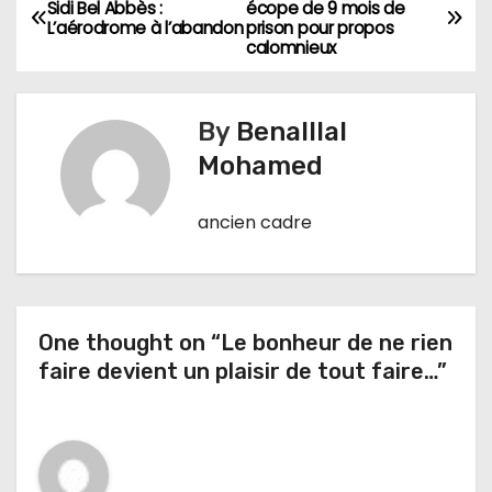
N
Sidi Bel Abbès :
écope de 9 mois de
L’aérodrome à l’abandon
prison pour propos
a
calomnieux
v
By
Benalllal
i
Mohamed
g
ancien cadre
a
t
i
One thought on “Le bonheur de ne rien
o
faire devient un plaisir de tout faire…”
n
d