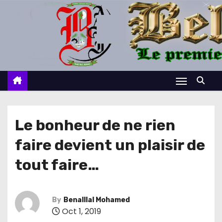
S
k
i
p
t
o
c
o
n
Le bonheur de ne rien
t
faire devient un plaisir de
e
n
tout faire…
t
By
Benalllal Mohamed
Oct 1, 2019