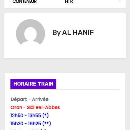
CONTENEUR
FITR
a
v
By
AL HANIF
i
g
a
t
i
HORAIRE TRAIN
o
Départ - Arrivée
n
Oran - Sidi Bel-Abbes
12h50 - 13h55 (*)
d
15h20 - 16h25 (**)