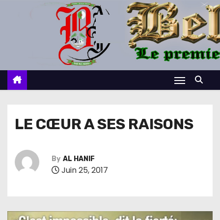
S
k
i
p
t
o
c
o
n
LE CŒUR A SES RAISONS
t
e
n
By
AL HANIF
Juin 25, 2017
t