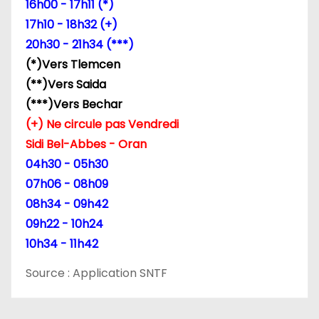
e
16h00 - 17h11 (*)
17h10 - 18h32 (+)
l
20h30 - 21h34 (***)
’
(*)Vers Tlemcen
(**)Vers Saida
a
(***)Vers Bechar
r
(+) Ne circule pas Vendredi
Sidi Bel-Abbes - Oran
t
04h30 - 05h30
i
07h06 - 08h09
08h34 - 09h42
c
09h22 - 10h24
l
10h34 - 11h42
e
Source : Application SNTF