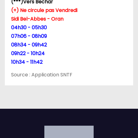
(***)Vers Bechar
r
(+) Ne circule pas Vendredi
t
Sidi Bel-Abbes - Oran
04h30 - 05h30
i
07h06 - 08h09
c
08h34 - 09h42
09h22 - 10h24
l
10h34 - 11h42
e
Source : Application SNTF