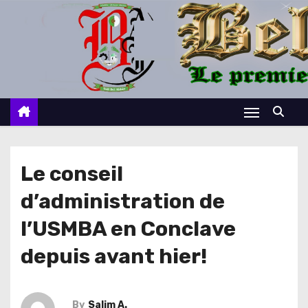
S
k
i
p
t
o
c
o
n
Le conseil
t
d’administration de
e
n
l’USMBA en Conclave
t
depuis avant hier!
By
Salim A.