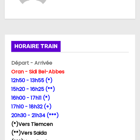
g
a
t
i
HORAIRE TRAIN
o
Départ - Arrivée
n
Oran - Sidi Bel-Abbes
d
12h50 - 13h55 (*)
15h20 - 16h25 (**)
e
16h00 - 17h11 (*)
l
17h10 - 18h32 (+)
20h30 - 21h34 (***)
’
(*)Vers Tlemcen
a
(**)Vers Saida