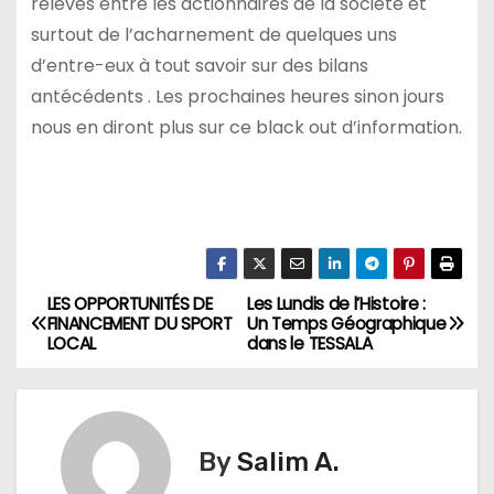
relevés entre les actionnaires de la société et
surtout de l’acharnement de quelques uns
d’entre-eux à tout savoir sur des bilans
antécédents . Les prochaines heures sinon jours
nous en diront plus sur ce black out d’information.
LES OPPORTUNITÉS DE
Les Lundis de l’Histoire :
N
FINANCEMENT DU SPORT
Un Temps Géographique
LOCAL
dans le TESSALA
a
v
i
By
Salim A.