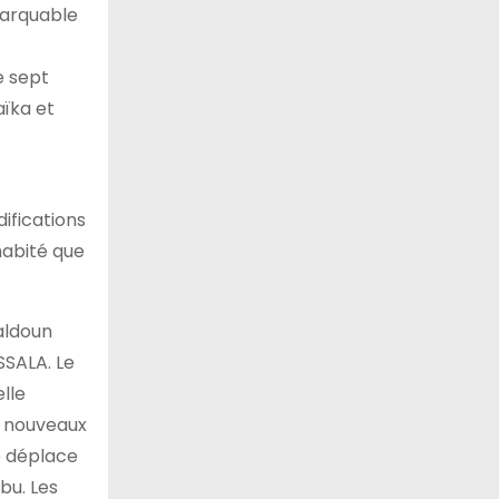
marquable
e sept
aïka et
ifications
habité que
haldoun
SSALA. Le
lle
ux nouveaux
re déplace
bu. Les