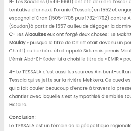
B-
Les Saâdiens (1549-1660) ont été derrière l’essor de
tentative d’annexé l’oranie (Tessala)en 1552 et enga
espagnol d’Oran (1505-1708 puis 1732-1792) contre Alg
(Soudan)à partir de 1557 au lieu de dégager la domin
C-
Les
Alaouites
eux ont forgé deux choses : Le Makhze
Moulay
» puisque le titre de Ch’riff était devenu un p
Ch’riff) ou berbère était appelé Sidi, mais jamais Moul
L’émir Abd-El-Kader lui a choisi le titre de « EMIR » pour
4-
Le TESSALA c’est aussi les sources Ain bent-soltane
Tessala qui se jette sur la rivière Mekkera. Ce oued es
qui a fait couler beaucoup d’encre à travers la presse
chantier avec laquelle s’est sympathisé d’emblée tou
Histoire.
Conclusion
:
Le TESSALA est un témoin de la géopolitique régionale