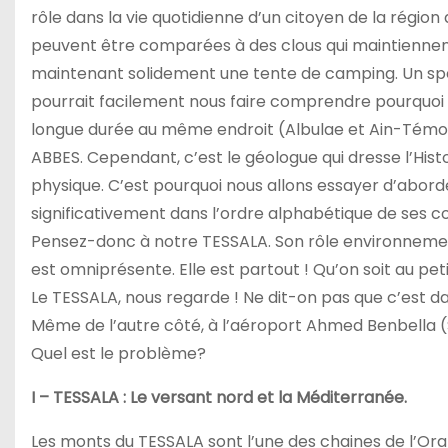
rôle dans la vie quotidienne d’un citoyen de la régio
peuvent être comparées à des clous qui maintienne
maintenant solidement une tente de camping. Un s
pourrait facilement nous faire comprendre pourquoi 
longue durée au même endroit (Albulae et Ain-Témouc
ABBES. Cependant, c’est le géologue qui dresse l’Hist
physique. C’est pourquoi nous allons essayer d’abord
significativement dans l’ordre alphabétique de ses com
Pensez-donc à notre TESSALA. Son rôle environnement
est omniprésente. Elle est partout ! Qu’on soit au pe
Le TESSALA, nous regarde ! Ne dit-on pas que c’es
Même de l’autre côté, à l’aéroport Ahmed Benbella (Sé
Quel est le problème?
I – TESSALA : Le versant nord et la Méditerranée.
Les monts du TESSALA sont l’une des chaines de l’Orani