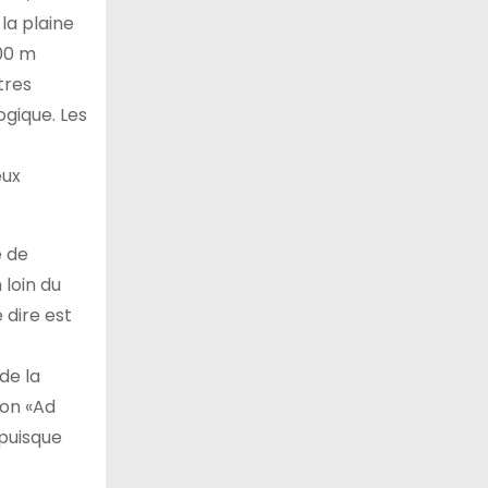
la plaine
000 m
tres
ogique. Les
eux
e de
 loin du
 dire est
de la
ion «Ad
 puisque