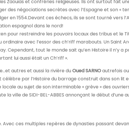
s Zaouias et confréries religieuses. Ils ont surtout fait un
ger des négociations secrètes avec l’Espagne et son « ter
er en 1554.Devant ces échecs, ils se sont tourné vers l’A
ation espagnol dans le nord!
n pour restreindre les pouvoirs locaux des tribus et le Ti
eu ordinaire avec l’essor des ch’riff marabouts. Un Saint 
ay. Cependant, tout le monde sait qu’en Histoire il n’y a pa
tant lui aussi était un Ch’riff ».
…et autres et aussi la rivière du
Oued SARNO
autrefois o
t célèbre par l’Histoire du barrage construit dans son lit 
 locale au sujet de son interminable « grève » des ouvrier
te la ville de SIDI-BEL-ABBES annonçant le début d’une a
. Avec ces multiples repères de dynasties passant devant 