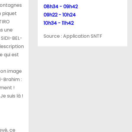
 montagnes
08h34 - 09h42
 piquet
09h22 - 10h24
TIRO
10h34 - 11h42
ns une
Source : Application SNTF
 SIDI-BEL-
description
e qui est
 son image
i-Brahim :
ment !
e suis là !
evé, ce