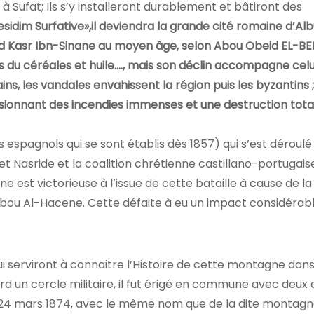
t à Sufat; Ils s’y installeront durablement et bâtiront des
esidim Surfative
»,il deviendra la grande cité romaine d’Alb
ard Kasr Ibn-Sinane au moyen âge, selon Abou Obeid EL-BEK
s du céréales et huile…., mais son déclin accompagne celu
ins, les vandales envahissent la région puis les byzantins 
asionnant des incendies immenses et une destruction total
 espagnols qui se sont établis dès 1857) qui s’est déroulé 
t Nasride et la coalition chrétienne castillano-portugai
ne est victorieuse à l’issue de cette bataille à cause de la
Abou Al-Hacene. Cette défaite à eu un impact considérabl
qui serviront à connaitre l’Histoire de cette montagne dan
rd un cercle militaire, il fut érigé en commune avec deux 
le 24 mars 1874, avec le même nom que de la dite montagn