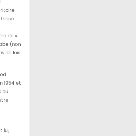
e
ritoire
frique
tre de «
Arabe (non
s de lois.
ued
en 1954 et
s du
utre
lui,