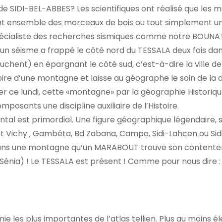
n de SIDI-BEL-ABBES? Les scientifiques ont réalisé que les
nt ensemble des morceaux de bois ou tout simplement un
pécialiste des recherches sismiques comme notre BOUNA
un séisme a frappé le côté nord du TESSALA deux fois da
hent) en épargnant le côté sud, c’est-à-dire la ville de
oire d’une montagne et laisse au géographe le soin de la 
er ce lundi, cette «montagne» par la géographie Historiqu
posants une discipline auxiliaire de l’Histoire.
al est primordial. Une figure géographique légendaire,
tit Vichy , Gambéta, Bd Zabana, Campo, Sidi-Lahcen ou Sid
t dans une montagne qu’un MARABOUT trouve son contente
nia) ! Le TESSALA est présent ! Comme pour nous dire : J
e les plus importantes de l’atlas tellien. Plus au moins él