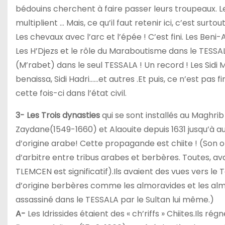
bédouins cherchent à faire passer leurs troupeaux. Le
multiplient … Mais, ce qu’il faut retenir ici, c’est sur
Les chevaux avec l’arc et l’épée ! C’est fini. Les Beni
Les H’Djezs et le rôle du Maraboutisme dans le TESSALA
(M’rabet) dans le seul TESSALA ! Un record ! Les Sidi 
benaissa, Sidi Hadri……et autres .Et puis, ce n’est pas fi
cette fois-ci dans l’état civil.
3-
Les Trois dynasties
qui se sont installés au Maghrib
Zaydane(1549-1660) et Alaouite depuis 1631 jusqu’à au
d’origine arabe! Cette propagande est chiite ! (Son o
d’arbitre entre tribus arabes et berbères. Toutes, av
TLEMCEN est significatif).Ils avaient des vues vers le 
d’origine berbères comme les almoravides et les alm
assassiné dans le TESSALA par le Sultan lui même.)
A-
Les Idrissides étaient des « ch’riffs » Chiites.Ils 