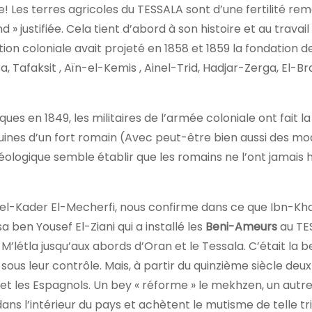
e! Les terres agricoles du TESSALA sont d’une fertilité re
» justifiée. Cela tient d’abord à son histoire et au travail
tion coloniale avait projeté en 1858 et 1859 la fondation d
ra, Tafaksit , Aïn-el-Kemis , Ainel-Trid, Hadjar-Zerga, El-Br
es en 1849, les militaires de l’armée coloniale ont fait la
ines d’un fort romain (Avec peut-être bien aussi des mod
ologique semble établir que les romains ne l’ont jamais 
 Abdel-Kader El-Mecherfi, nous confirme dans ce que Ibn-K
ben Yousef El-Ziani qui a installé les
Beni-Ameurs
au TE
létla jusqu’aux abords d’Oran et le Tessala. C’était la be
t sous leur contrôle. Mais, à partir du quinzième siècle de
cs et les Espagnols. Un bey « réforme » le mekhzen, un aut
ans l’intérieur du pays et achètent le mutisme de telle tri