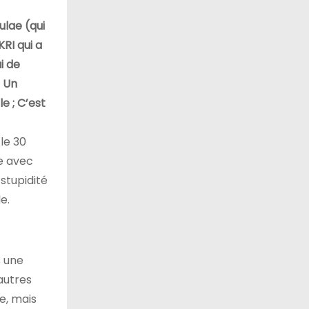
ulae (qui
RI qui a
i de
; Un
e ; C’est
le 30
se avec
 stupidité
e.
s une
autres
e, mais