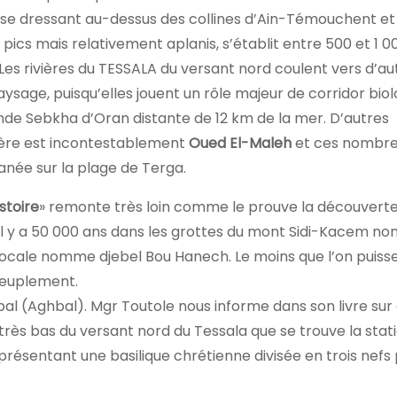
se dressant au-dessus des collines d’Ain-Témouchent et 
s pics mais relativement aplanis, s’établit entre 500 et 1 
. Les rivières du TESSALA du versant nord coulent vers d’au
ysage, puisqu’elles jouent un rôle majeur de corridor biol
nde Sebkha d’Oran distante de 12 km de la mer. D’autres
vière est incontestablement
Oued El-Maleh
et ces nombr
anée sur la plage de Terga.
stoire
» remonte très loin comme le prouve la découvert
 il y a 50 000 ans dans les grottes du mont Sidi-Kacem non
locale nomme djebel Bou Hanech. Le moins que l’on puisse
peuplement.
bal (Aghbal). Mgr Toutole nous informe dans son livre sur 
rès bas du versant nord du Tessala que se trouve la stat
représentant une basilique chrétienne divisée en trois nefs