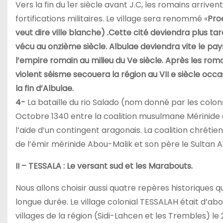
Vers la fin du 1er siècle avant J.C, les romains arriven
fortifications militaires. Le village sera renommé «
Pro
veut dire ville blanche) .Cette cité deviendra plus t
vécu au onzième siècle. Albulae deviendra vite le pay
l’empire romain au milieu du Ve siècle. Après les roma
violent séisme secouera la région au VII e siècle occ
la fin d’Albulae.
4-
La bataille du rio Salado (nom donné par les colons
Octobre 1340 entre la coalition musulmane Mérinide e
l’aide d’un contingent aragonais. La coalition chrétien
de l’émir mérinide Abou-Malik et son père le Sultan 
II – TESSALA : Le versant sud et les Marabouts.
Nous allons choisir aussi quatre repères historiques 
longue durée. Le village colonial TESSALAH était d’abo
villages de la région (Sidi-Lahcen et les Trembles) 