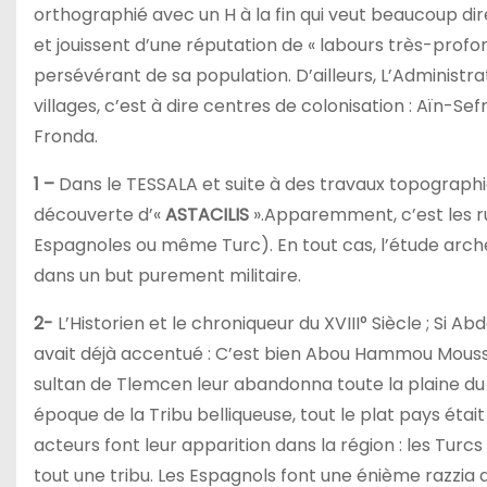
orthographié avec un H à la fin qui veut beaucoup dir
et jouissent d’une réputation de « labours très-profond 
persévérant de sa population. D’ailleurs, L’Administra
villages, c’est à dire centres de colonisation : Aïn-Sef
Fronda.
1 –
Dans le TESSALA et suite à des travaux topographiqu
découverte d’«
ASTACILIS
».Apparemment, c’est les ru
Espagnoles ou même Turc). En tout cas, l’étude arché
dans un but purement militaire.
2-
L’Historien et le chroniqueur du XVIII° Siècle ; Si
avait déjà accentué : C’est bien Abou Hammou Moussa 
sultan de Tlemcen leur abandonna toute la plaine du M’
époque de la Tribu belliqueuse, tout le plat pays étai
acteurs font leur apparition dans la région : les Tur
tout une tribu. Les Espagnols font une énième razzia d