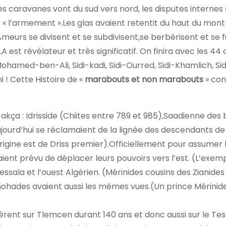
s caravanes vont du sud vers nord, les disputes internes
tout « l’armement ».Les glas avaient retentit du haut du mont
-Ameurs se divisent et se subdivisent,se berbérisent et se 
 est révélateur et très significatif. On finira avec les 44
Mohamed-ben-Ali, Sidi-kadi, Sidi-Ourred, Sidi-Khamlich, Sid
ni ! Cette Histoire de «
marabouts et non marabouts
» con
 akça : Idrisside (Chiites entre 789 et 985),Saadienne des
jourd’hui se réclamaient de la lignée des descendants de 
rigine est de Driss premier).Officiellement pour assumer 
aient prévu de déplacer leurs pouvoirs vers l’est. (L’exem
Tessala et l’ouest Algérien. (Mérinides cousins des Zianides
ohades avaient aussi les mêmes vues.(Un prince Mérinide
régnèrent sur Tlemcen durant 140 ans et donc aussi sur le Tes