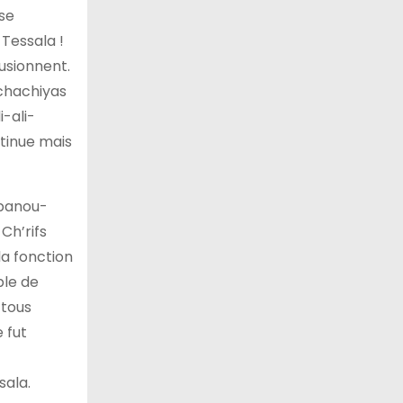
 se
 Tessala !
fusionnent.
 chachiyas
i-ali-
tinue mais
 banou-
Ch’rifs
la fonction
ple de
 tous
 fut
sala.