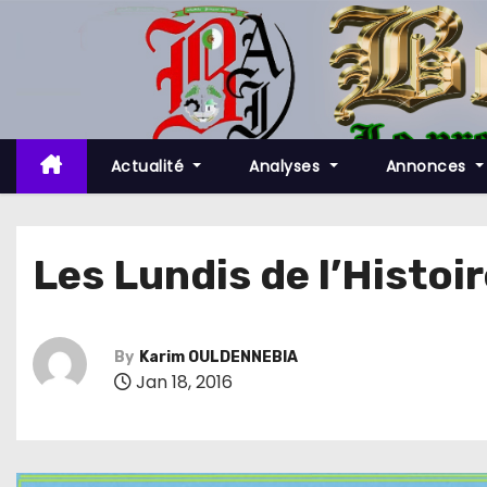
S
k
i
p
t
o
Actualité
Analyses
Annonces
c
o
n
Les Lundis de l’Histo
t
e
n
By
Karim OULDENNEBIA
t
Jan 18, 2016