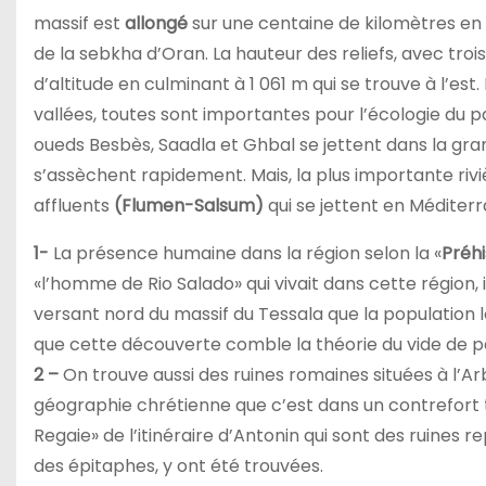
massif est
allongé
sur une centaine de kilomètres en 
de la sebkha d’Oran. La hauteur des reliefs, avec troi
d’altitude en culminant à 1 061 m qui se trouve à l’est
vallées, toutes sont importantes pour l’écologie du pa
oueds Besbès, Saadla et Ghbal se jettent dans la gra
s’assèchent rapidement. Mais, la plus importante ri
affluents
(Flumen-Salsum)
qui se jettent en Méditerr
1-
La présence humaine dans la région selon la «
Préhi
«l’homme de Rio Salado» qui vivait dans cette région,
versant nord du massif du Tessala que la population 
que cette découverte comble la théorie du vide de 
2 –
On trouve aussi des ruines romaines situées à l’Ar
géographie chrétienne que c’est dans un contrefort t
Regaie» de l’itinéraire d’Antonin qui sont des ruines 
des épitaphes, y ont été trouvées.