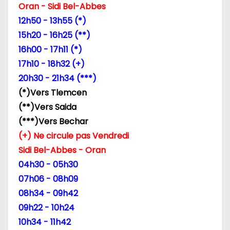
e
Oran - Sidi Bel-Abbes
12h50 - 13h55 (*)
l
15h20 - 16h25 (**)
’
16h00 - 17h11 (*)
17h10 - 18h32 (+)
a
20h30 - 21h34 (***)
r
(*)Vers Tlemcen
(**)Vers Saida
t
(***)Vers Bechar
i
(+) Ne circule pas Vendredi
Sidi Bel-Abbes - Oran
c
04h30 - 05h30
l
07h06 - 08h09
08h34 - 09h42
e
09h22 - 10h24
10h34 - 11h42