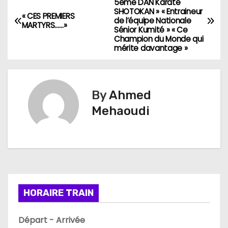
5éme DAN Karaté
SHOTOKAN » « Entraineur
a
« CES PREMIERS
de l’équipe Nationale
MARTYRS……»
Sénior Kumité » « Ce
v
Champion du Monde qui
mérite davantage »
i
g
By
Ahmed
a
Mehaoudi
t
i
o
n
HORAIRE TRAIN
d
Départ - Arrivée