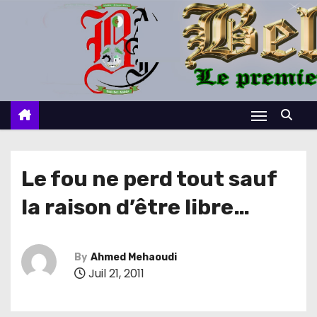
S
k
i
p
t
o
c
o
n
Le fou ne perd tout sauf
t
la raison d’être libre…
e
n
t
By
Ahmed Mehaoudi
Juil 21, 2011