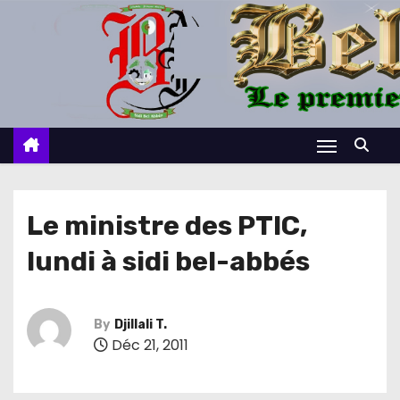
S
k
i
p
t
o
c
o
n
Le ministre des PTIC,
t
lundi à sidi bel-abbés
e
n
t
By
Djillali T.
Déc 21, 2011