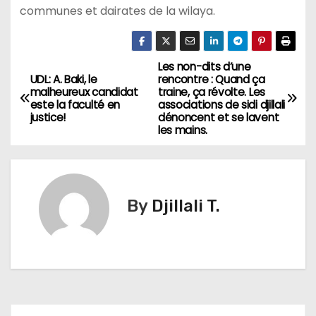
communes et dairates de la wilaya.
Les non-dits d’une
N
UDL: A. Baki, le
rencontre : Quand ça
malheureux candidat
traine, ça révolte. Les
a
este la faculté en
associations de sidi djillali
justice!
dénoncent et se lavent
v
les mains.
i
g
By
Djillali T.
a
t
i
o