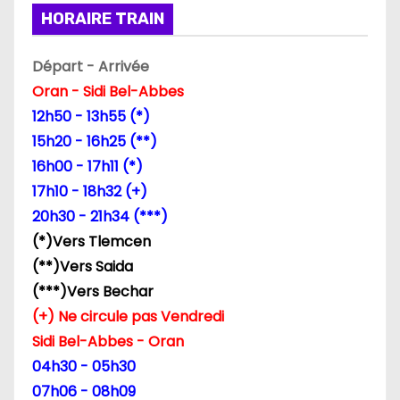
HORAIRE TRAIN
n
d
Départ - Arrivée
Oran - Sidi Bel-Abbes
e
12h50 - 13h55 (*)
l
15h20 - 16h25 (**)
16h00 - 17h11 (*)
’
17h10 - 18h32 (+)
a
20h30 - 21h34 (***)
(*)Vers Tlemcen
r
(**)Vers Saida
t
(***)Vers Bechar
(+) Ne circule pas Vendredi
i
Sidi Bel-Abbes - Oran
c
04h30 - 05h30
07h06 - 08h09