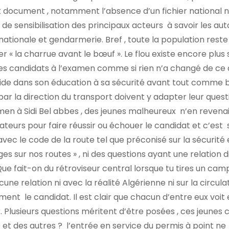
t document , notamment l’absence d’un fichier national 
 de sensibilisation des principaux acteurs à savoir les au
nationale et gendarmerie. Bref , toute la population reste
r « la charrue avant le bœuf ». Le flou existe encore plus 
 les candidats à l’examen comme si rien n’a changé de ce 
side dans son éducation à sa sécurité avant tout comme 
par la direction du transport doivent y adapter leur quest
xamen à Sidi Bel abbes , des jeunes malheureux n’en revena
inateurs pour faire réussir ou échouer le candidat et c’est 
ir avec le code de la route tel que préconisé sur la sécurité 
 sur nos routes » , ni des questions ayant une relation d
 Que fait-on du rétroviseur central lorsque tu tires un cam
une relation ni avec la réalité Algérienne ni sur la circula
ent le candidat. Il est clair que chacun d’entre eux voit
 Plusieurs questions méritent d’être posées , ces jeunes 
 et des autres ? l’entrée en service du permis à point ne