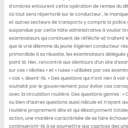
d’ombres entourent cette opération de remise du di
où tout sera répertorié sur le conducteur , le manque
et autres secteurs de transports y compris la police 
suspendue par cette hâte administrative à vouloir tire
examinateurs qui continuent de réfléchir et traitent
que le vrai dilemme du jeune Algérien conducteur ré
primordiale à sa réussite, les examinateurs délégués 
point là. Hier, rencontré aux alentours d’un site d’e
sur ces « idioties » et « ruses » utilisées par ces exam
« cas », disent-ils. « Des questions qui n’ont rien à vo
souhaité par le gouvernement pour éviter ces carnages
avec la circulation routière. Des questions genres : »
ou bien d’autres questions aussi ridicule et n’ayant auc
routière proprement dite et qui désarçonnent totalem
action, une manière caractérisée de se faire échouer.
continueront-ils à se soumettre aux caprices des uns