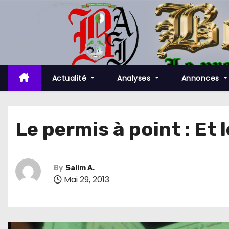
S
k
i
p
t
o
Actualité
Analyses
Annonces
c
o
n
Le permis à point : Et
t
e
n
By
Salim A.
t
Mai 29, 2013