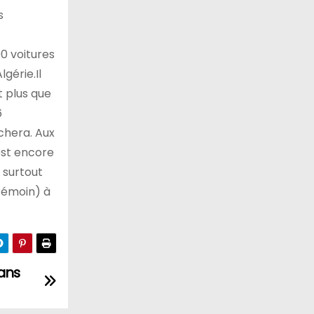
s
0 voitures
gérie.Il
t plus que
6
nchera. Aux
est encore
t surtout
(témoin) à
sans