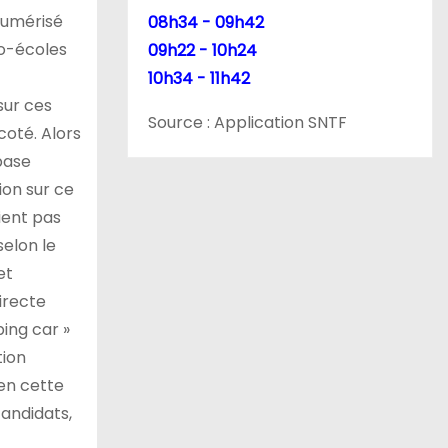
numérisé
08h34 - 09h42
to-écoles
09h22 - 10h24
10h34 - 11h42
sur ces
Source : Application SNTF
coté. Alors
base
ion sur ce
ient pas
selon le
et
irecte
ping car »
tion
 en cette
candidats,