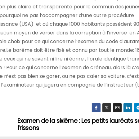
on plus claire et transparente pour le commun des jeune
t , pourquoi ne pas l’accompagner d’une autre procédure
uissance (USA) et où chaque 1000 habitants possèdent 90
te aucun moyen de verser dans la corruption à l’inverse en Al
ple choix pour ce qui concerne l’examen du code d’autan
ire.Le barème doit être fixé et connu par tout le monde: 1
 ceux qui ne savent ni lire ni écrire , l’orale identique tra
ce ! Pour ce qui concerne l’examen de créneau, alors là c’
ce n’est pas bien se garer, ou ne pas caler sa voiture, c’es
 à l’examinateur qui jugera en compagnie de l’instructeur 
Examen de la sixième : Les petits lauréats 
frissons