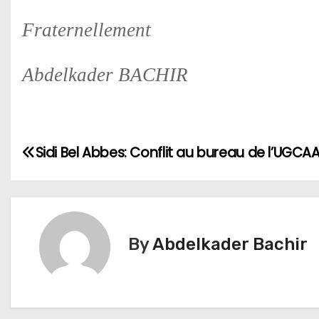
Fraternellement
Abdelkader BACHIR
N
Sidi Bel Abbes: Conflit au bureau de l’UGCA
a
v
i
By
Abdelkader Bachir
g
a