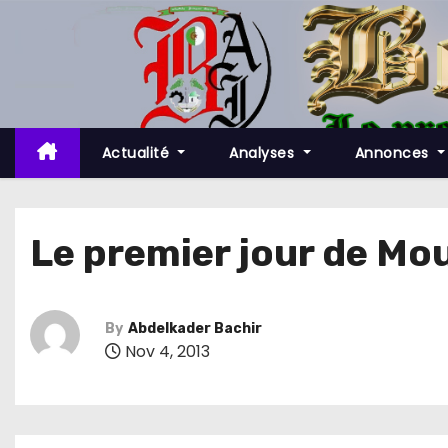
S
k
i
p
t
o
Actualité
Analyses
Annonces
c
o
n
Le premier jour de M
t
e
n
By
Abdelkader Bachir
t
Nov 4, 2013