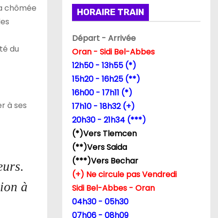
era chômée
HORAIRE TRAIN
les
Départ - Arrivée
té du
Oran - Sidi Bel-Abbes
12h50 - 13h55 (*)
15h20 - 16h25 (**)
16h00 - 17h11 (*)
er à ses
17h10 - 18h32 (+)
20h30 - 21h34 (***)
(*)Vers Tlemcen
(**)Vers Saida
(***)Vers Bechar
eurs.
(+) Ne circule pas Vendredi
tion à
Sidi Bel-Abbes - Oran
04h30 - 05h30
07h06 - 08h09