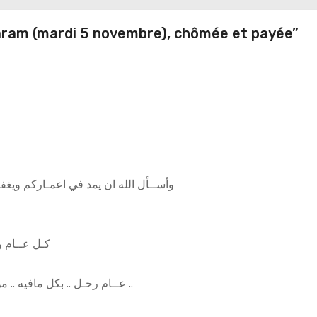
aram (mardi 5 novembre), chômée et payée”
وأســأل الله ان يمد في اعمـاركم ويغف
كـل عــام و
عــام رحـل .. بكل مافيه .. من أحزان .. وأفراح .. ولم يبقى لنا منه سوى الذكريـــات ..