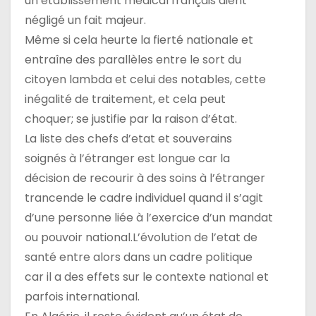
un établissement médical français aient
t
négligé un fait majeur.
Même si cela heurte la fierté nationale et
i
entraîne des parallèles entre le sort du
c
citoyen lambda et celui des notables, cette
inégalité de traitement, et cela peut
l
choquer; se justifie par la raison d’état.
e
La liste des chefs d’etat et souverains
soignés à l’étranger est longue car la
décision de recourir à des soins à l’étranger
trancende le cadre individuel quand il s’agit
d’une personne liée à l’exercice d’un mandat
ou pouvoir national.L’évolution de l’etat de
santé entre alors dans un cadre politique
car il a des effets sur le contexte national et
parfois international.