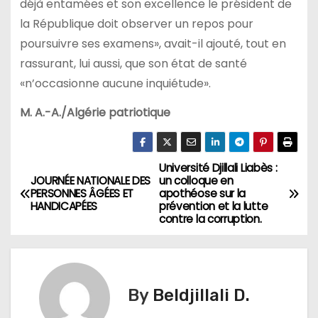
déjà entamées et son excellence le président de
la République doit observer un repos pour
poursuivre ses examens», avait-il ajouté, tout en
rassurant, lui aussi, que son état de santé
«n’occasionne aucune inquiétude».
M. A.-A./Algérie patriotique
Université Djillali Liabès :
N
JOURNÉE NATIONALE DES
un colloque en
PERSONNES ÂGÉES ET
apothéose sur la
a
HANDICAPÉES
prévention et la lutte
contre la corruption.
v
i
g
By
Beldjillali D.