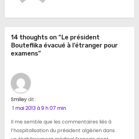
a
t
i
14 thoughts on “Le président
o
Bouteflika évacué à l’étranger pour
n
examens”
d
e
l
Smiley
dit :
’
1 mai 2013 à 9 h 07 min
a
Il me semble que les commentaires liés à
l’hospitalisation du président algérien dans
r