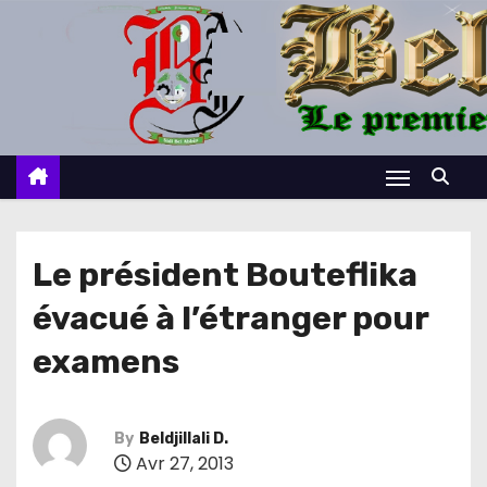
S
k
i
p
t
o
c
o
n
Le président Bouteflika
t
évacué à l’étranger pour
e
n
examens
t
By
Beldjillali D.
Avr 27, 2013