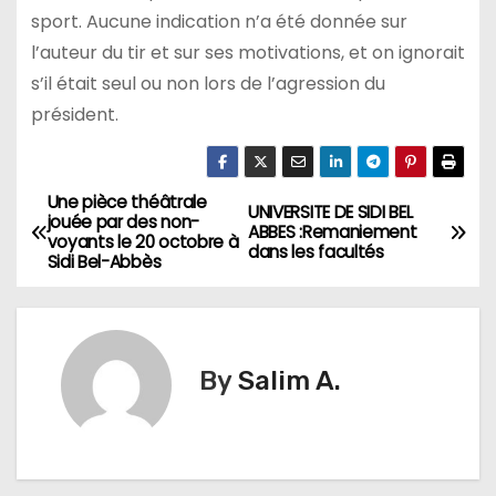
sport. Aucune indication n’a été donnée sur
l’auteur du tir et sur ses motivations, et on ignorait
s’il était seul ou non lors de l’agression du
président.
Une pièce théâtrale
N
UNIVERSITE DE SIDI BEL
jouée par des non-
ABBES :Remaniement
voyants le 20 octobre à
a
dans les facultés
Sidi Bel-Abbès
v
i
By
Salim A.
g
a
t