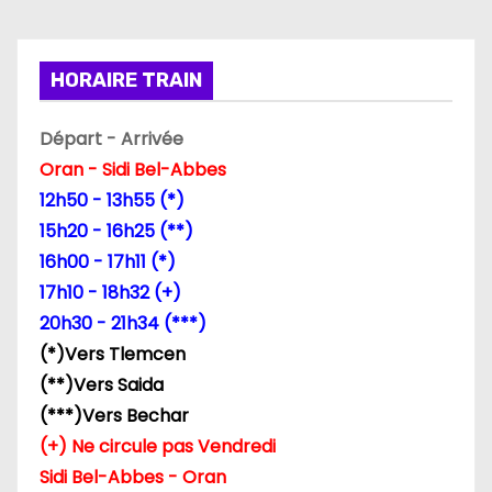
i
HORAIRE TRAIN
o
n
Départ - Arrivée
Oran - Sidi Bel-Abbes
d
12h50 - 13h55 (*)
e
15h20 - 16h25 (**)
16h00 - 17h11 (*)
l
17h10 - 18h32 (+)
’
20h30 - 21h34 (***)
(*)Vers Tlemcen
a
(**)Vers Saida
r
(***)Vers Bechar
(+) Ne circule pas Vendredi
t
Sidi Bel-Abbes - Oran