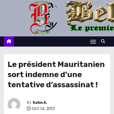
S
k
i
p
t
o
c
o
n
Le président Mauritanien
t
sort indemne d’une
e
n
tentative d’assassinat !
t
By
Salim A.
Oct 14, 2012